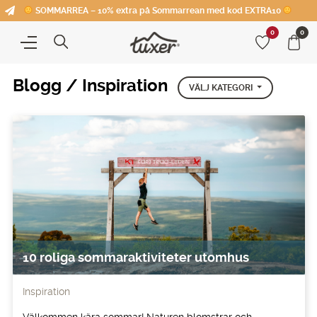
SOMMARREA – 10% extra på Sommarrean med kod EXTRA10
0
0
Blogg / Inspiration
VÄLJ KATEGORI
10 roliga sommaraktiviteter utomhus
Inspiration
Välkommen kära sommar! Naturen blomstrar och