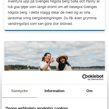
Äventyra upp på Sveriges högsta berg Sofia och Fanny är
två goa tjejer som länge drömt om att besegra Sveriges
högsta berg. I detta inlägg delar de med sig av sina
lärdomar kring bergsbestigningen. Du får även grymma
vandringstips som kan göra stor skillnad...
Semestertips i Sverige
Samtycke
Information
Om
Inspiration
Denna webbplats använder cookies