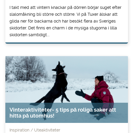
I takt med att vintern knackar på dörren börjar suget efter
slalomåkning bli större och större. Vi på Tuxer älskar att
glida ner för backarna och har besökt flera av Sveriges
skidorter. Det finns en charm i de mysiga stugorna i lilla
skidorten samtidigt...
Vinteraktiviteter- 5 tips på roliga saker att
hitta på utomhus!
Inspiration
Uteaktiviteter