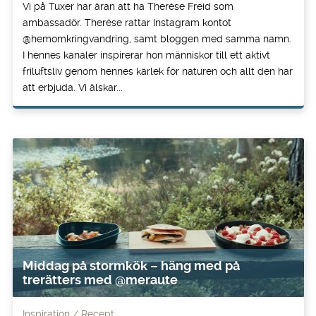
Vi på Tuxer har äran att ha Therése Freid som
ambassadör. Therése rattar Instagram kontot
@hemomkringvandring, samt bloggen med samma namn.
I hennes kanaler inspirerar hon människor till ett aktivt
friluftsliv genom hennes kärlek för naturen och allt den har
att erbjuda. Vi älskar...
Middag på stormkök – häng med på
trerätters med @meraute
Inspiration
Recept