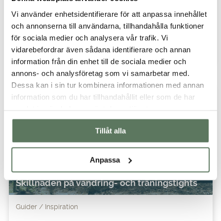
Sommarsemestern 2024 börjar närma sig och för vissa
Vi använder enhetsidentifierare för att anpassa innehållet
kanske en barnsemester väntar med mycket skratt och
och annonserna till användarna, tillhandahålla funktioner
lek. För andra står hemester i Sverige på schemat. Vissa
kanske till och med har en bucket list inför semestern med
för sociala medier och analysera vår trafik. Vi
fina platser att besöka och trevliga restauranger...
vidarebefordrar även sådana identifierare och annan
information från din enhet till de sociala medier och
annons- och analysföretag som vi samarbetar med.
Dessa kan i sin tur kombinera informationen med annan
information som du har tillhandahållit eller som de har
samlat in när du har använt deras tjänster.
Tillåt alla
Anpassa
Skillnaden på vandring- och träningstights
Guider
Inspiration