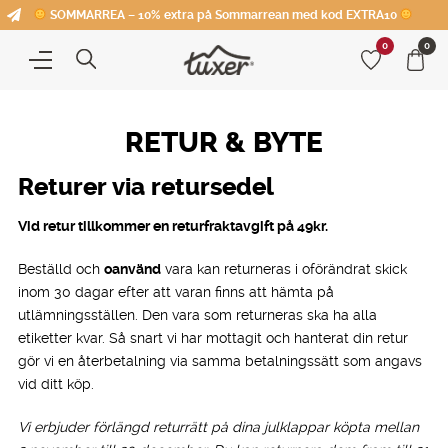
SOMMARREA – 10% extra på Sommarrean med kod EXTRA10
0
0
RETUR & BYTE
Returer via retursedel
Vid retur tillkommer en returfraktavgift på 49kr.
Beställd och
oanvänd
vara kan returneras i oförändrat skick
inom 30 dagar efter att varan finns att hämta på
utlämningsställen. Den vara som returneras ska ha alla
etiketter kvar. Så snart vi har mottagit och hanterat din retur
gör vi en återbetalning via samma betalningssätt som angavs
vid ditt köp.
Vi erbjuder förlängd returrätt på dina julklappar köpta mellan