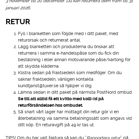
3 november till 20 december. Du kan returnera dem fram till 31
januari 2026.
RETUR
Fyll i blanketten som följde med i ditt paket, med
returorsak och returnerat antal.
Lägg blanketten och produkterna du önskar att
returnera i samma e-handelspåse som du fick din
beställning i eller annan motsvarande påse/kartong för
att skydda kläderna.
Klistra sedan på fraktsedeln som medföljer. Om du
saknar fraktsedeln, vänligen kontakta
kundtjanst@tuxer.se så hjälper vi dig.
Lämna sedan in ditt paket på närmsta PostNord ombud.
Se till att alltid få ett kvitto med kolli-id på
returförsändelsen hos ombudet.
Så snart vårt lager har mottagit din retur gör vi en
återbetalning via samma betalningssätt som angavs vid
ditt köp. En returavgift på 49 kr tas ut.
TIPS! Om du har valt faktura så kan du ”
Rapportera retur
” på