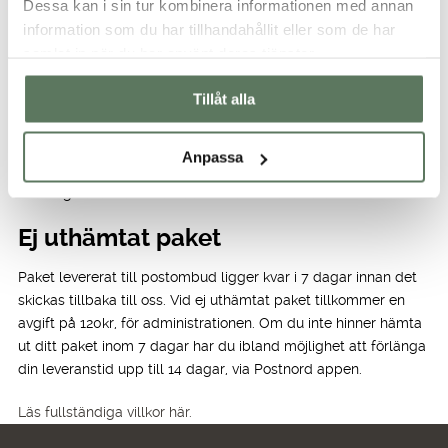
Dessa kan i sin tur kombinera informationen med annan
gör en ny beställning så matchar vi priset du hade under
information som du har tillhandahållit eller som de har
kampanjen/REA:n.
samlat in när du har använt deras tjänster.
REKLAMATION
Tillåt alla
Har du frågor gällande reklamation, skicka ditt ärende samt
bilder på din vara till
kundtjanst@tuxer.se
. Kundtjänst besvarar
Anpassa
ditt ärende inom vanligtvis 1-2 arbetsdagar. Din reklamation
måste godkännas innan du skickar tillbaka varan.
Ej uthämtat paket
Paket levererat till postombud ligger kvar i 7 dagar innan det
skickas tillbaka till oss. Vid ej uthämtat paket tillkommer en
avgift på 120kr, för administrationen. Om du inte hinner hämta
ut ditt paket inom 7 dagar har du ibland möjlighet att förlänga
din leveranstid upp till 14 dagar, via Postnord appen.
Läs fullständiga villkor här.