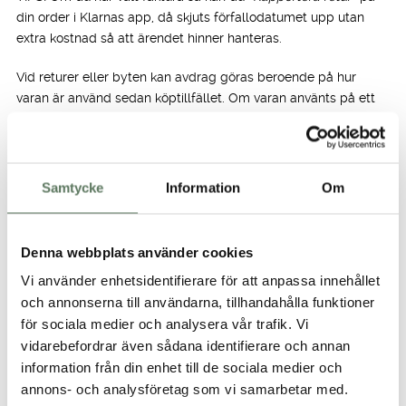
din order i Klarnas app, då skjuts förfallodatumet upp utan
extra kostnad så att ärendet hinner hanteras.
Vid returer eller byten kan avdrag göras beroende på hur
varan är använd sedan köptillfället. Om varan använts på ett
sådant sätt att den påverkats av hygieniska faktorer eller
skadats tar vi ut en avgift på 30 % av plaggets värde vid
återbetalning.
Samtycke
Information
Om
BYTE
Vill du istället byta till någon annan storlek eller färg kan du
Denna webbplats använder cookies
byta varan inom 30 dagar. Ett byte hos oss är kostnadsfritt.
Följ stegen ovan och ange byte som returorsak.
Du lägger
Vi använder enhetsidentifierare för att anpassa innehållet
själv en ny beställning på varan du önskar att byta till.
Ett byte
och annonserna till användarna, tillhandahålla funktioner
registreras när ny order är lagd och vi kan inte kan garantera
för sociala medier och analysera vår trafik. Vi
tillgängligt lagersaldo i önskad storlek/färg.
vidarebefordrar även sådana identifierare och annan
information från din enhet till de sociala medier och
Om du köpt en vara under en kampanj/med rabattkod och vill
annons- och analysföretag som vi samarbetar med.
genomföra ett byte, kontakta
kundtjanst@tuxer.se
innan
du