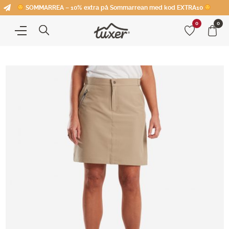
SOMMARREA – 10% extra på Sommarrean med kod EXTRA10
0
0