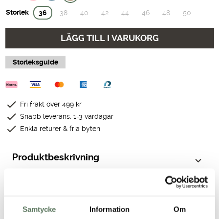
Storlek
36
38
40
42
44
46
48
50
LÄGG TILL I VARUKORG
Storleksguide
Fri frakt över 499 kr
Snabb leverans, 1-3 vardagar
Enkla returer & fria byten
Produktbeskrivning
Teknisk specifikation
Samtycke
Information
Om
Passform