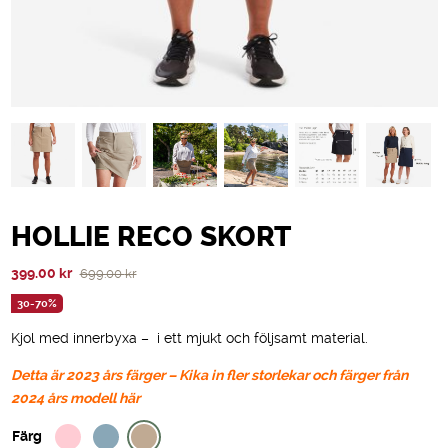
HOLLIE RECO SKORT
Det
Det
399.00
kr
699.00
kr
ursprungliga
nuvarande
30-70%
priset
priset
Kjol med innerbyxa – i ett mjukt och följsamt material.
var:
är:
699.00 kr.
399.00 kr.
Detta är 2023 års färger – Kika in fler storlekar och färger från
2024 års modell här
Färg