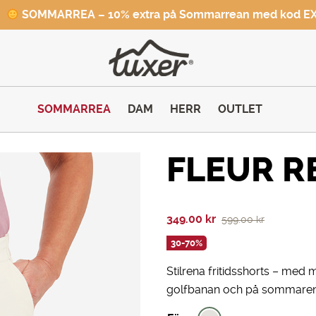
SOMMARREA – 10% extra på Sommarrean med kod E
SOMMARREA
DAM
HERR
OUTLET
FLEUR R
Det
Det
349.00
kr
599.00
kr
ursprungliga
nuvarande
30-70%
priset
priset
Stilrena fritidsshorts – med
var:
är:
golfbanan och på sommarens
599.00 kr.
349.00 kr.