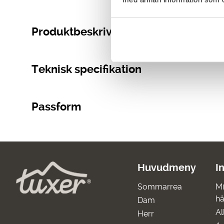
Produktbeskrivning
Teknisk specifikation
Passform
Huvudmeny
I
Sommarrea
Mi
hå
Dam
Al
Herr