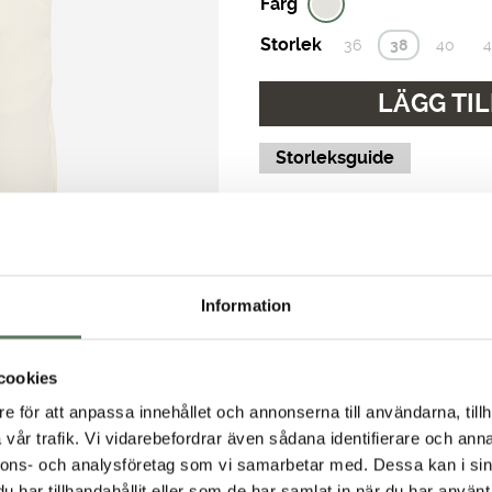
Färg
Storlek
36
38
40
4
LÄGG TIL
Storleksguide
Fri frakt över 499 kr
Snabb leverans, 1-3 var
Information
Enkla returer & fria byte
cookies
e för att anpassa innehållet och annonserna till användarna, tillh
vår trafik. Vi vidarebefordrar även sådana identifierare och anna
nnons- och analysföretag som vi samarbetar med. Dessa kan i sin
har tillhandahållit eller som de har samlat in när du har använt 