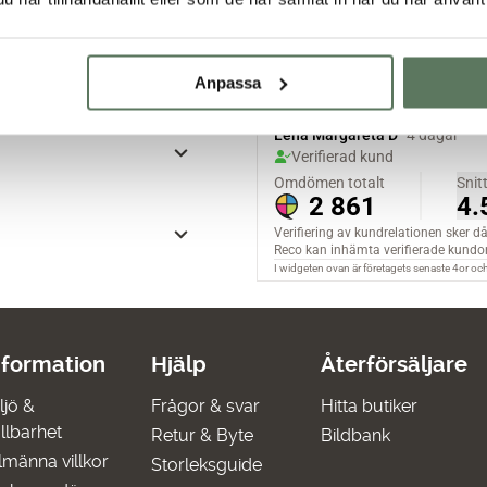
Anpassa
nformation
Hjälp
Återförsäljare
ljö &
Frågor & svar
Hitta butiker
llbarhet
Retur & Byte
Bildbank
lmänna villkor
Storleksguide