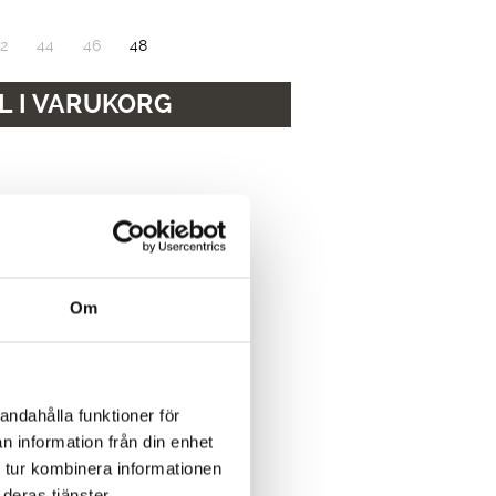
2
44
46
48
L I VARUKORG
dagar
Om
n
andahålla funktioner för
n information från din enhet
 tur kombinera informationen
deras tjänster.