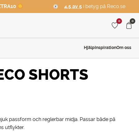
XTRA10
4,5 av 5
i betyg på Reco.se
0
0
Hjälp
Inspiration
Om oss
ECO SHORTS
 mjuk passform och reglerbar midja. Passar både på
 utflykter.