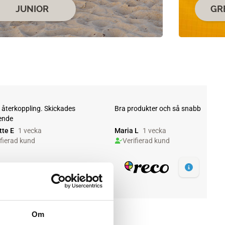
JUNIOR
GR
Om