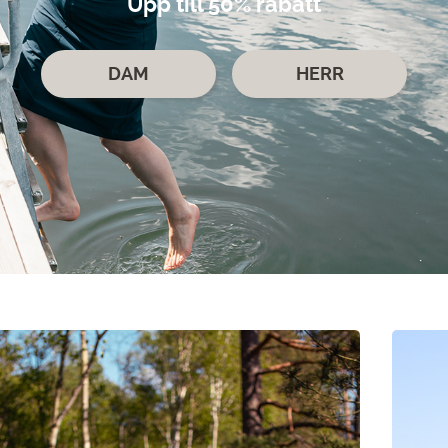
Upp till 50% rabatt
DAM
HERR