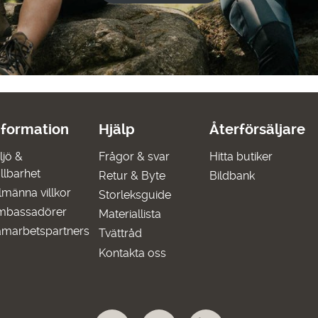
nformation
Hjälp
Återförsäljare
ljö &
Frågor & svar
Hitta butiker
llbarhet
Retur & Byte
Bildbank
lmänna villkor
Storleksguide
mbassadörer
Materiallista
marbetspartners
Tvättråd
Kontakta oss