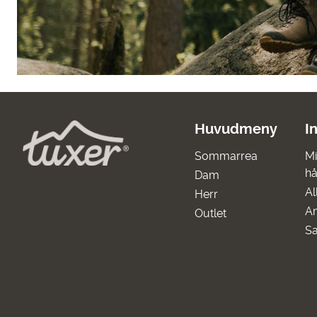
Huvudmeny
I
Sommarrea
Mi
hå
Dam
Al
Herr
A
Outlet
Sa