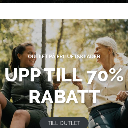
OUTLET PÅ FRILUFTSKLÄDER
UPP TILL 70%
RABATT
TILL OUTLET