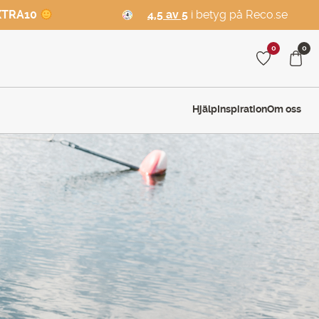
XTRA10
4,5 av 5
i betyg på Reco.se
0
0
Hjälp
Inspiration
Om oss