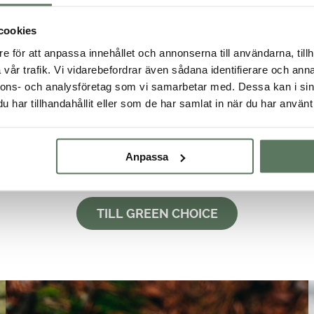
cookies
e för att anpassa innehållet och annonserna till användarna, tillh
vår trafik. Vi vidarebefordrar även sådana identifierare och anna
nnons- och analysföretag som vi samarbetar med. Dessa kan i sin
Green choice
har tillhandahållit eller som de har samlat in när du har använt 
årt för att ständigt förbättra vårt mer hållbara sortiment – Gr
mför oss där vi arbetar allt mer med återvunna material. Tack 
Anpassa
medvetet!
TILL GREEN CHOICE