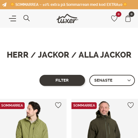
SOMMARREA – 10% extra på Sommarrean med kod EXTRA10
0
0
HERR
JACKOR
ALLA JACKOR
/
/
FILTER
Showing 1–
12
of 20 produkter
SOMMARREA
SOMMARREA