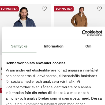
ursprungliga
nuvarande
ursprungliga
nuvarande
priset
priset
priset
priset
SOMMARREA
SOMMARREA
var:
är:
var:
är:
1,299.00 kr.
899.00 kr.
1,499.00 kr.
999.00 kr.
Samtycke
Information
Om
Denna webbplats använder cookies
Mack Jacket
Samuel Jacket
Vi använder enhetsidentifierare för att anpassa innehållet
Lätt och smidig vi...
Samuel jacket – Fu...
och annonserna till användarna, tillhandahålla funktioner
Det
Det
Det
Det
599.00
kr
999.00
kr
899.00
kr
1,499.00
kr
för sociala medier och analysera vår trafik. Vi
ursprungliga
nuvarande
ursprungliga
nuvarande
vidarebefordrar även sådana identifierare och annan
priset
priset
priset
priset
SOMMARREA
SOMMARREA
information från din enhet till de sociala medier och
var:
är:
var:
är:
annons- och analysföretag som vi samarbetar med. Dessa
899.00 kr.
599.00 kr.
1,499.00 kr.
999.00 kr.
kan i sin tur kombinera informationen med annan