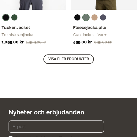
Tucker Jacket
Fleecejacka pilé
Teknisk skaljacka ...
Curt Jacket - Varm...
Det
Det
Det
Det
1,099.00
kr
499.00
kr
1,999.00
kr
899.00
kr
ursprungliga
nuvarande
ursprungliga
nuvarande
priset
priset
priset
priset
VISA FLER PRODUKTER
var:
är:
var:
är:
1,999.00 kr.
1,099.00 kr.
899.00 kr.
499.00 kr.
Nyheter och erbjudanden