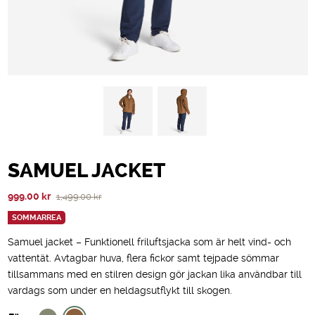
SAMUEL JACKET
Det
Det
999.00
kr
1,499.00
kr
ursprungliga
nuvarande
SOMMARREA
priset
priset
Samuel jacket – Funktionell friluftsjacka som är helt vind- och
var:
är:
vattentät. Avtagbar huva, flera fickor samt tejpade sömmar
1,499.00 kr.
999.00 kr.
tillsammans med en stilren design gör jackan lika användbar till
vardags som under en heldagsutflykt till skogen.