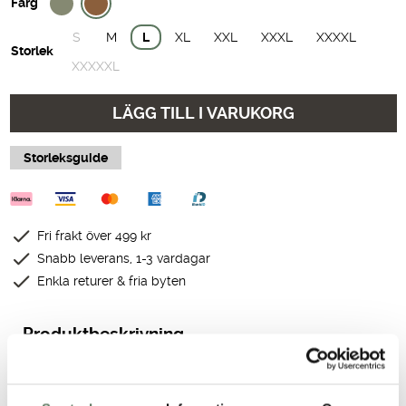
Färg
S
M
L
XL
XXL
XXXL
XXXXL
Storlek
XXXXXL
LÄGG TILL I VARUKORG
Storleksguide
Fri frakt över 499 kr
Snabb leverans, 1-3 vardagar
Enkla returer & fria byten
Produktbeskrivning
Teknisk specifikation