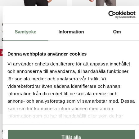
Prescott Sweater
Seth Sweater
Samtycke
Information
Om
Vindtät och varm t...
Vindtätt och stick...
Det
Det
Det
Det
599.00
kr
599.00
kr
899.00
kr
799.00
kr
ursprungliga
nuvarande
ursprungliga
nuvarande
priset
priset
priset
priset
SOMMARREA
SOMMARREA
Denna webbplats använder cookies
var:
är:
var:
är:
Vi använder enhetsidentifierare för att anpassa innehållet
899.00 kr.
599.00 kr.
799.00 kr.
599.00 kr.
och annonserna till användarna, tillhandahålla funktioner
för sociala medier och analysera vår trafik. Vi
vidarebefordrar även sådana identifierare och annan
information från din enhet till de sociala medier och
annons- och analysföretag som vi samarbetar med. Dessa
kan i sin tur kombinera informationen med annan
information som du har tillhandahållit eller som de har
samlat in när du har använt deras tjänster.
Scott Sweater
Ricky Sweater
Tillåt alla