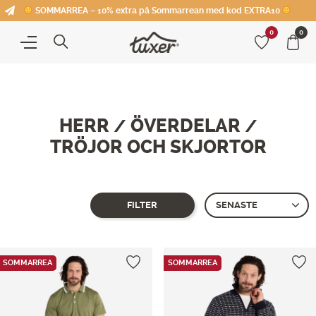
SOMMARREA – 10% extra på Sommarrean med kod EXTRA10
0
0
HERR
ÖVERDELAR
/
/
TRÖJOR OCH SKJORTOR
FILTER
Showing all 6 results
SOMMARREA
SOMMARREA