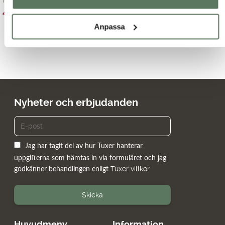
Mjuk och skön tröj...
Klassisk kabelstic...
Det
Det
Det
Det
499.00
kr
499.00
kr
799.00
kr
799.00
kr
ursprungliga
nuvarande
ursprungliga
nuvarande
Anpassa
priset
priset
priset
priset
var:
är:
var:
är:
799.00 kr.
499.00 kr.
799.00 kr.
499.00 kr.
Nyheter och erbjudanden
Jag har tagit del av hur Tuxer hanterar
uppgifterna som hämtas in via formuläret och jag
Tuxer villkor
godkänner behandlingen enligt
Skicka
Huvudmeny
Information