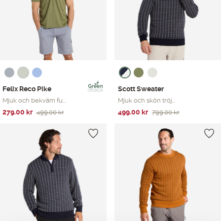
Felix Reco Pike
Scott Sweater
Mjuk och bekväm fu...
Mjuk och skön tröj...
Det
Det
Det
Det
279.00
kr
499.00
kr
499.00
kr
799.00
kr
ursprungliga
nuvarande
ursprungliga
nuvarande
priset
priset
priset
priset
var:
är:
var:
är:
499.00 kr.
279.00 kr.
799.00 kr.
499.00 kr.