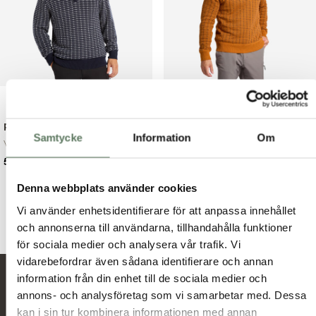
Prescott Sweater
Seth Sweater
Samtycke
Information
Om
Vindtät och varm t...
Vindtätt och stick...
Det
Det
Det
Det
599.00
kr
599.00
kr
899.00
kr
799.00
kr
ursprungliga
nuvarande
ursprungliga
nuvarande
Denna webbplats använder cookies
priset
priset
priset
priset
var:
är:
var:
är:
Vi använder enhetsidentifierare för att anpassa innehållet
899.00 kr.
599.00 kr.
799.00 kr.
599.00 kr.
och annonserna till användarna, tillhandahålla funktioner
för sociala medier och analysera vår trafik. Vi
vidarebefordrar även sådana identifierare och annan
information från din enhet till de sociala medier och
Nyheter och erbjudanden
annons- och analysföretag som vi samarbetar med. Dessa
kan i sin tur kombinera informationen med annan