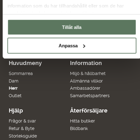
information som du har tillhandahållit eller som de har
samlat in när du har använt deras tjänster.
Jag har tagit del av hur Tuxer hanterar
uppgifterna som hämtas in via formuläret och jag
Tillåt alla
Tuxer villkor
godkänner behandlingen enligt
Skicka
Anpassa
Huvudmeny
Information
Sommarrea
Miljö & hållbarhet
Dam
Allmänna villkor
Herr
Ambassadörer
Outlet
Samarbetspartners
Hjälp
Återförsäljare
Frågor & svar
Hitta butiker
Retur & Byte
Bildbank
Storleksguide