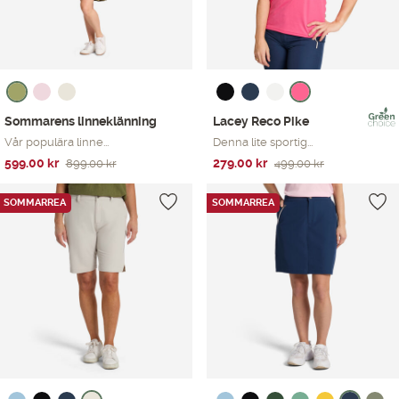
Sommarens linneklänning
Lacey Reco Pike
Vår populära linne...
Denna lite sportig...
Det
Det
Det
Det
599.00
kr
279.00
kr
899.00
kr
499.00
kr
ursprungliga
nuvarande
ursprungliga
nuvarande
priset
priset
priset
priset
SOMMARREA
SOMMARREA
var:
är:
var:
är:
899.00 kr.
599.00 kr.
499.00 kr.
279.00 kr.