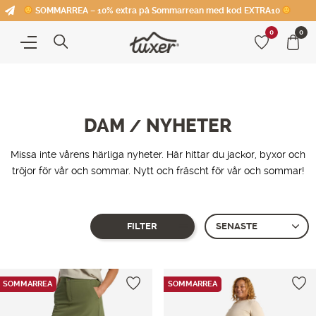
SOMMARREA – 10% extra på Sommarrean med kod EXTRA10
0
0
DAM
NYHETER
/
Missa inte vårens härliga nyheter. Här hittar du jackor, byxor och
tröjor för vår och sommar. Nytt och fräscht för vår och sommar!
FILTER
Showing 1–
12
of 23 produkter
SOMMARREA
SOMMARREA