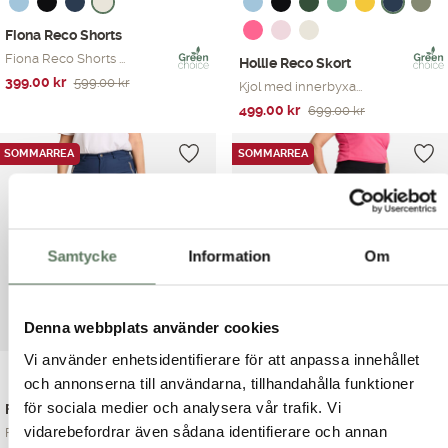
Fiona Reco Shorts
Fiona Reco Shorts ...
Hollie Reco Skort
Det
Det
399.00
kr
599.00
kr
Kjol med innerbyxa...
ursprungliga
nuvarande
Det
Det
499.00
kr
699.00
kr
priset
priset
ursprungliga
nuvarande
var:
är:
priset
priset
SOMMARREA
SOMMARREA
599.00 kr.
399.00 kr.
var:
är:
699.00 kr.
499.00 kr.
Samtycke
Information
Om
Denna webbplats använder cookies
Vi använder enhetsidentifierare för att anpassa innehållet
och annonserna till användarna, tillhandahålla funktioner
för sociala medier och analysera vår trafik. Vi
Fawn Reco Pirate
Simona Reco Skort
vidarebefordrar även sådana identifierare och annan
Fawn Reco Pirate ä...
Denna skort vill d...