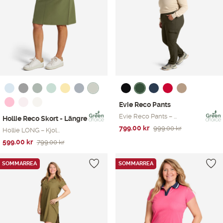
Evie Reco Pants
Evie Reco Pants – ...
Hollie Reco Skort - Längre
Det
Det
799.00
kr
999.00
kr
Hollie LONG – Kjol...
ursprungliga
nuvarande
Det
Det
599.00
kr
799.00
kr
priset
priset
ursprungliga
nuvarande
var:
är:
priset
priset
SOMMARREA
SOMMARREA
999.00 kr.
799.00 kr.
var:
är:
799.00 kr.
599.00 kr.