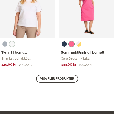
T-shirt i bomull
Sommarklänning i bomull
En mjuk och tidlös...
Cara Dress - Mjukt...
Det
Det
Det
Det
149.00
kr
399.00
kr
299.00
kr
499.00
kr
ursprungliga
nuvarande
ursprungliga
nuvarande
priset
priset
priset
priset
VISA FLER PRODUKTER
var:
är:
var:
är:
299.00 kr.
149.00 kr.
499.00 kr.
399.00 kr.