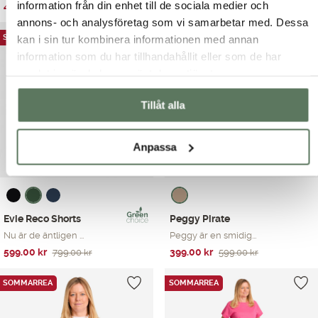
information från din enhet till de sociala medier och
Det
Det
Det
Det
499.00
kr
399.00
kr
699.00
kr
599.00
kr
ursprungliga
nuvarande
ursprungliga
nuvarande
annons- och analysföretag som vi samarbetar med. Dessa
priset
priset
priset
priset
SOMMARREA
SOMMARREA
kan i sin tur kombinera informationen med annan
var:
är:
var:
är:
information som du har tillhandahållit eller som de har
699.00 kr.
499.00 kr.
599.00 kr.
399.00 kr.
samlat in när du har använt deras tjänster.
Tillåt alla
Anpassa
Evie Reco Shorts
Peggy Pirate
Nu är de äntligen ...
Peggy är en smidig...
Det
Det
Det
Det
599.00
kr
399.00
kr
799.00
kr
599.00
kr
ursprungliga
nuvarande
ursprungliga
nuvarande
priset
priset
priset
priset
SOMMARREA
SOMMARREA
var:
är:
var:
är:
799.00 kr.
599.00 kr.
599.00 kr.
399.00 kr.