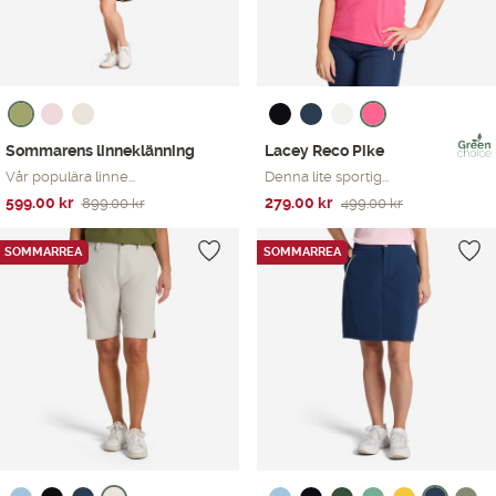
Sommarens linneklänning
Lacey Reco Pike
Vår populära linne...
Denna lite sportig...
Det
Det
Det
Det
599.00
kr
279.00
kr
899.00
kr
499.00
kr
ursprungliga
nuvarande
ursprungliga
nuvarande
priset
priset
priset
priset
SOMMARREA
SOMMARREA
var:
är:
var:
är:
899.00 kr.
599.00 kr.
499.00 kr.
279.00 kr.