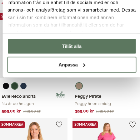
information från din enhet till de sociala medier och
Det
Det
Det
Det
499.00
kr
399.00
kr
699.00
kr
599.00
kr
ursprungliga
nuvarande
ursprungliga
nuvarande
annons- och analysföretag som vi samarbetar med. Dessa
priset
priset
priset
priset
SOMMARREA
SOMMARREA
kan i sin tur kombinera informationen med annan
var:
är:
var:
är:
information som du har tillhandahållit eller som de har
699.00 kr.
499.00 kr.
599.00 kr.
399.00 kr.
samlat in när du har använt deras tjänster.
Tillåt alla
Anpassa
Evie Reco Shorts
Peggy Pirate
Nu är de äntligen ...
Peggy är en smidig...
Det
Det
Det
Det
599.00
kr
399.00
kr
799.00
kr
599.00
kr
ursprungliga
nuvarande
ursprungliga
nuvarande
priset
priset
priset
priset
SOMMARREA
SOMMARREA
var:
är:
var:
är:
799.00 kr.
599.00 kr.
599.00 kr.
399.00 kr.