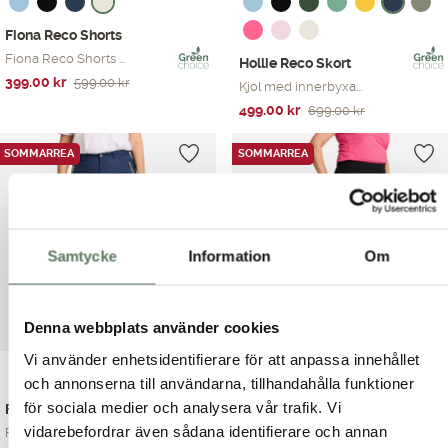
Fiona Reco Shorts
Fiona Reco Shorts ...
Hollie Reco Skort
Det
Det
399.00
kr
599.00
kr
Kjol med innerbyxa...
ursprungliga
nuvarande
Det
Det
499.00
kr
699.00
kr
priset
priset
ursprungliga
nuvarande
var:
är:
priset
priset
SOMMARREA
SOMMARREA
599.00 kr.
399.00 kr.
var:
är:
699.00 kr.
499.00 kr.
Samtycke
Information
Om
Denna webbplats använder cookies
Vi använder enhetsidentifierare för att anpassa innehållet
och annonserna till användarna, tillhandahålla funktioner
för sociala medier och analysera vår trafik. Vi
Fawn Reco Pirate
Simona Reco Skort
vidarebefordrar även sådana identifierare och annan
Fawn Reco Pirate ä...
Denna skort vill d...