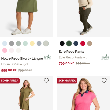
Evie Reco Pants
Evie Reco Pants – ...
Hollie Reco Skort - Längre
Det
Det
799.00
kr
999.00
kr
Hollie LONG – Kjol...
ursprungliga
nuvarande
Det
Det
599.00
kr
799.00
kr
priset
priset
ursprungliga
nuvarande
var:
är:
priset
priset
SOMMARREA
SOMMARREA
999.00 kr.
799.00 kr.
var:
är:
799.00 kr.
599.00 kr.