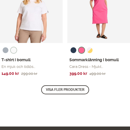
T-shirt i bomull
Sommarklänning i bomull
En mjuk och tidlös...
Cara Dress - Mjukt...
Det
Det
Det
Det
149.00
kr
399.00
kr
299.00
kr
499.00
kr
ursprungliga
nuvarande
ursprungliga
nuvarande
priset
priset
priset
priset
VISA FLER PRODUKTER
var:
är:
var:
är:
299.00 kr.
149.00 kr.
499.00 kr.
399.00 kr.