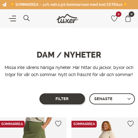
SOMMARREA – 10% extra på Sommarrean med kod EXTRA10
0
0
DAM
NYHETER
/
Missa inte vårens härliga nyheter. Här hittar du jackor, byxor och
tröjor för vår och sommar. Nytt och fräscht för vår och sommar!
FILTER
Showing 1–
12
of 20 produkter
SOMMARREA
SOMMARREA