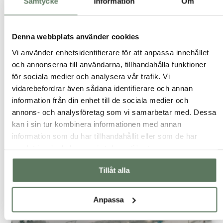
Samtycke
Information
Om
Denna webbplats använder cookies
Vi använder enhetsidentifierare för att anpassa innehållet
Prova på vinterbad!
och annonserna till användarna, tillhandahålla funktioner
för sociala medier och analysera vår trafik. Vi
Inspiration
vidarebefordrar även sådana identifierare och annan
information från din enhet till de sociala medier och
Har du provat att vinterbada? Häng med våra två
ambassadörer @satherstromphoto och
annons- och analysföretag som vi samarbetar med. Dessa
@emmawagenius när de njuter av ett kyligt vinterdopp.
kan i sin tur kombinera informationen med annan
Fler och fler pratar om att de badar på vintern. Det kan
information som du har tillhandahållit eller som de har
för många låta helt galet och något man inte alls skulle
samlat in när du har använt deras tjänster.
vilja...
Tillåt alla
Anpassa