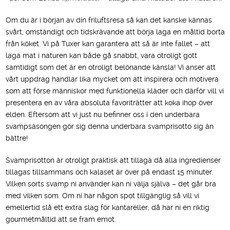
Om du är i början av din friluftsresa så kan det kanske kännas
svårt, omständigt och tidskrävande att börja laga en måltid borta
från köket. Vi på Tuxer kan garantera att så är inte fallet – att
laga mat i naturen kan både gå snabbt, vara otroligt gott
samtidigt som det är en otroligt belönande känsla! Vi anser att
vårt uppdrag handlar lika mycket om att inspirera och motivera
som att förse människor med funktionella kläder och därför vill vi
presentera en av våra absoluta favoriträtter att koka ihop över
elden. Eftersom att vi just nu befinner oss i den underbara
svampsäsongen gör sig denna underbara svamprisotto sig än
bättre!
Svamprisotton är otroligt praktisk att tillaga då alla ingredienser
tillagas tillsammans och kalaset är över på endast 15 minuter.
Vilken sorts svamp ni använder kan ni välja själva – det går bra
med vilken som. Om ni har någon spot tillgänglig så vill vi
emellertid slå ett extra slag för kantareller, då har ni en riktig
gourmetmåltid att se fram emot.