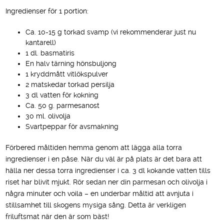
Ingredienser för 1 portion:
Ca. 10-15 g torkad svamp (vi rekommenderar just nu
kantarell)
1 dl. basmatiris
En halv tärning hönsbuljong
1 kryddmått vitlökspulver
2 matskedar torkad persilja
3 dl vatten för kokning
Ca. 50 g. parmesanost
30 ml. olivolja
Svartpeppar för avsmakning
Förbered måltiden hemma genom att lägga alla torra
ingredienser i en påse. När du väl är på plats är det bara att
hälla ner dessa torra ingredienser i ca. 3 dl kokande vatten tills
riset har blivit mjukt. Rör sedan ner din parmesan och olivolja i
några minuter och voila – en underbar måltid att avnjuta i
stillsamhet till skogens mysiga sång. Detta är verkligen
friluftsmat när den är som bäst!