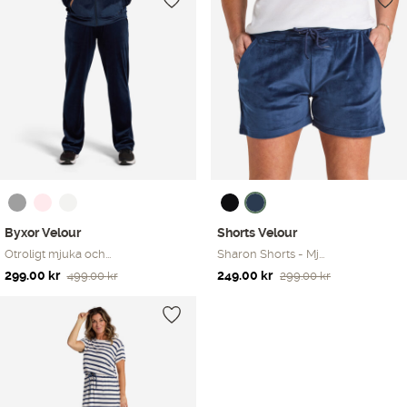
Byxor Velour
Shorts Velour
Otroligt mjuka och...
Sharon Shorts - Mj...
Det
Det
Det
Det
299.00
kr
249.00
kr
499.00
kr
299.00
kr
ursprungliga
nuvarande
ursprungliga
nuvarande
priset
priset
priset
priset
var:
är:
var:
är:
499.00 kr.
299.00 kr.
299.00 kr.
249.00 kr.