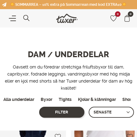
SOMMARREA – 10% extra på Sommarrean med kod EXTRA10
0
0
DAM
UNDERDELAR
/
Oavsett om du föredrar stretchiga friluftsbyxor till dam,
capribyxor, fodrade leggings, vandringsbyxor med hög midja
eller en kjol med shorts så har Tuxer underdelar för dam av hög
kvalitet!
Alla underdelar
Byxor
Tights
Kjolar & klänningar
Shorts 
FILTER
Showing all 3 results