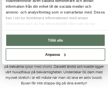
vidarebefordrar även sådana identifierare och annan
passform och extra vidd över låren ska du istället kika in
Evie
information från din enhet till de sociala medier och
Pants
. Även justerbar midja är en populär detalj på dessa
annons- och analysföretag som vi samarbetar med. Dessa
byxor då det medför stor bekvämlighet.
kan i sin tur kombinera informationen med annan
Friluftsbyxor med mycket stretch och funktioner
information som du har tillhandahållit eller som de har
Vi har underdelar för dig som mest är ute på härliga
samlat in när du har använt deras tjänster.
promenader i skogen, längs vattnet eller med hunden. Eller
som kanske ska ut på en dagutslykt med cykeln. Vi har även
Tillåt alla
underdelar för ex. vandring, skidåkning, padel, tennis och
cykling. Behöver du ett par
stretchiga fritidsbyxor
har vi dom
Anpassa
perfekta här. Beroende på väder och säsong har vi både
fodrade fritidsbyxor och
skidbyxor
, medan sommaren bjuder
på bekväma
kjolar med shorts
. Oavsett årstid och kvalité ligger
vårt huvudfokus på bekvämligheten. Underdelar till dam med
mycket stretch i är ett måste när man vill leva en aktiv livsstil.
Byxan får inte stoppa dig på dina äventyr!