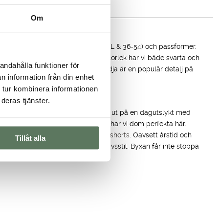
Om
r
 en stor variation av storlekar (XS-5XL & 36-54) och passformer.
ngsbyxor
med hög midja i en stor storlek har vi både svarta och
andahålla funktioner för
ka in
Evie Pants
. Även justerbar midja är en populär detalj på
n information från din enhet
ighet.
 tur kombinera informationen
deras tjänster.
ktioner
er med hunden. Eller som kanske ska ut på en dagutslykt med
r du ett par
stretchiga fritidsbyxor
har vi dom perfekta här.
en bjuder på bekväma
kjolar med shorts
. Oavsett årstid och
Tillåt alla
måste när man vill leva en aktiv livsstil. Byxan får inte stoppa