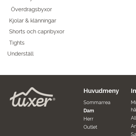
Överdragsbyxor
Kjolar & klänningar
Shorts och capribyxor
Tights
Underställ
Huvudmeny
I
Sommarrea
Mi
hå
Dam
Al
Herr
A
Outlet
Sa