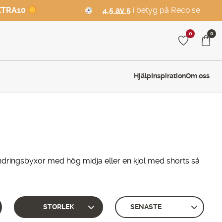
XTRA10
4,5 av 5
i betyg på Reco.se
0
0
Hjälp
Inspiration
Om oss
andringsbyxor med hög midja eller en kjol med shorts så
STORLEK