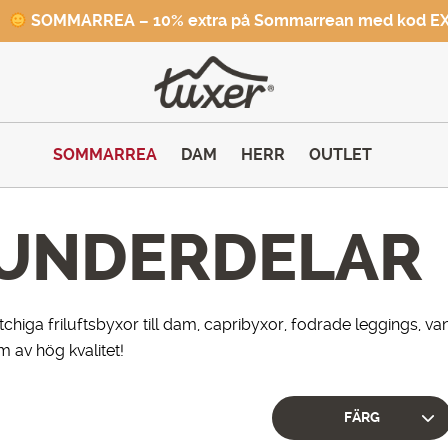
SOMMARREA – 10% extra på Sommarrean med kod E
SOMMARREA
DAM
HERR
OUTLET
UNDERDELAR
chiga friluftsbyxor till dam, capribyxor, fodrade leggings, v
 av hög kvalitet!
FÄRG