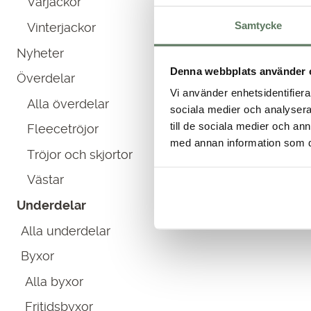
Vårjackor
priset
priset
var:
är:
Samtycke
Vinterjackor
499.00 kr.
299.00 kr.
Nyheter
Handla fritidsbyxor till dam
Denna webbplats använder 
Överdelar
Vi designar fritidskläder för
Vi använder enhetsidentifierar
gröna. Önskar du ett par b
Alla överdelar
sociala medier och analysera 
till de sociala medier och a
Fleecetröjor
med annan information som du 
Tröjor och skjortor
Vi har underdelar för dig
cykeln. Vi har även unde
Västar
Beroende på väder och säs
Underdelar
kvalité ligger vårt huvudfoku
Alla underdelar
Byxor
Alla byxor
Fritidsbyxor