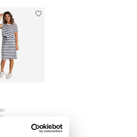
kön
ng…
9.00
kr