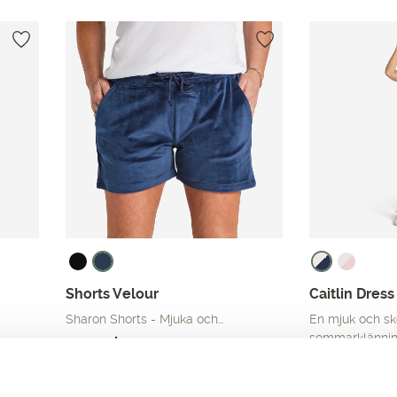
Shorts Velour
Caitlin Dress
Sharon Shorts - Mjuka och…
En mjuk och s
sommarklänni
Det
Det
249.00
kr
299.00
kr
Det
Det
399.00
kr
ursprungliga
nuvarande
49
ursprungliga
nuvarande
priset
priset