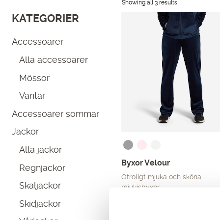
Showing all 3 results
KATEGORIER
Accessoarer
Alla accessoarer
Mössor
Vantar
Accessoarer sommar
Jackor
Alla jackor
Byxor Velour
Regnjackor
Otroligt mjuka och sköna
Skaljackor
mjukisbyxor…
Det
Det
299.00
kr
499.00
kr
Skidjackor
ursprungliga
nuvarande