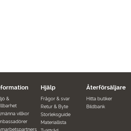
nformation
Hjälp
Återförsäljare
ljö &
Frågor & svar
Hitta butiker
llbarhet
Retur & Byte
Bildbank
lmänna villkor
Storleksguide
mbassadörer
Materiallista
marbetspartners
Tvättråd