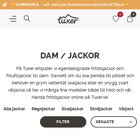
SOMMARREA – 10% extra på Sommarrean med kod EXTRA10
0
0
DAM
JACKOR
/
På Tuxer erbjuder vi egendesignade fritidsjackor och
friluftsjackor till dam. Oavsett om du ska pendla till jobbet och
behöver en grym vattentät skaljacka eller en snygg svart
vårjacka så har vi många fina modeller både till höst och vår.
Handa fritidsjackor online på Tuxer.se.
Alla jackor
Regnjackor
Skaljackor
Skidjackor
Vårjackor
FILTER