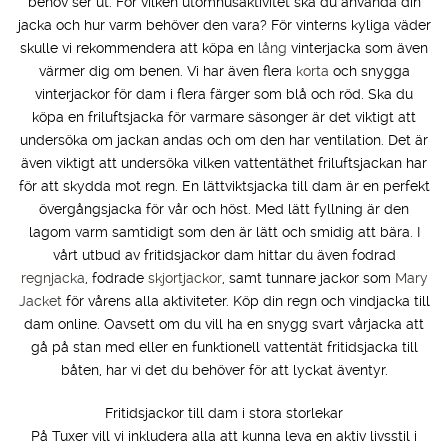
behov ser ut. För vilken utomhusaktivitet ska du använda din
jacka och hur varm behöver den vara? För vinterns kyliga väder
skulle vi rekommendera att köpa en
lång
vinterjacka som även
värmer dig om benen. Vi har även flera
korta
och snygga
vinterjackor för dam i flera färger som blå och röd. Ska du
köpa en friluftsjacka för varmare säsonger är det viktigt att
undersöka om jackan andas och om den har ventilation. Det är
även viktigt att undersöka vilken vattentäthet friluftsjackan har
för att skydda mot regn. En lättviktsjacka till dam är en perfekt
övergångsjacka för vår och höst. Med lätt fyllning är den
lagom varm samtidigt som den är lätt och smidig att bära. I
vårt utbud av fritidsjackor dam hittar du även fodrad
regnjacka
, fodrade
skjortjackor
, samt tunnare jackor som
Mary
Jacket
för vårens alla aktiviteter. Köp din regn och vindjacka till
dam online. Oavsett om du vill ha en snygg svart vårjacka att
gå på stan med eller en funktionell vattentät fritidsjacka till
båten, har vi det du behöver för att lyckat äventyr.
Fritidsjackor till dam i stora storlekar
På Tuxer vill vi inkludera alla att kunna leva en aktiv livsstil i