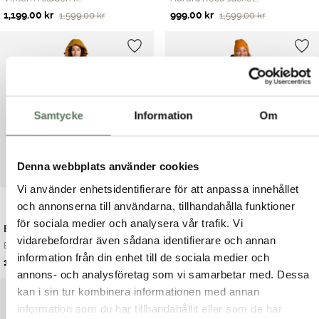
Det
Det
Det
Det
1,199.00
kr
999.00
kr
1,599.00
kr
1,599.00
kr
ursprungliga
nuvarande
ursprungliga
nuvarande
priset
priset
priset
priset
var:
är:
var:
är:
1,599.00 kr.
1,199.00 kr.
1,599.00 kr.
999.00 kr.
Samtycke
Information
Om
Denna webbplats använder cookies
Vi använder enhetsidentifierare för att anpassa innehållet
och annonserna till användarna, tillhandahålla funktioner
för sociala medier och analysera vår trafik. Vi
Ellen Reco Jacket
Deyna Reco Coat
vidarebefordrar även sådana identifierare och annan
Ellen Reco Jacket ...
Letar du efter en ...
information från din enhet till de sociala medier och
Det
Det
1,199.00
kr
1,599.00
kr
1,599.00
kr
annons- och analysföretag som vi samarbetar med. Dessa
ursprungliga
nuvarande
kan i sin tur kombinera informationen med annan
priset
priset
var:
är:
information som du har tillhandahållit eller som de har