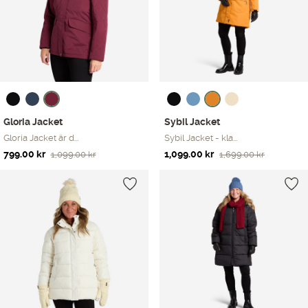
Gloria Jacket
Sybil Jacket
Gloria Jacket är d...
Sybil Jacket - kla...
Det
Det
Det
Det
799.00
kr
1,099.00
kr
1,099.00
kr
1,699.00
kr
ursprungliga
nuvarande
ursprungliga
nuvarande
priset
priset
priset
priset
var:
är:
var:
är:
1,099.00 kr.
799.00 kr.
1,699.00 kr.
1,099.00 kr.