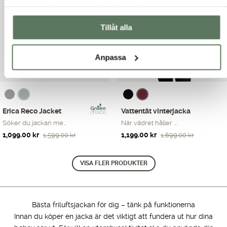
1,599.00 kr.
1,199.00 kr.
samlat in när du har använt deras tjänster.
Tillåt alla
Anpassa
Erica Reco Jacket
Vattentät vinterjacka
Söker du jackan me...
När vädret håller ...
Det
Det
Det
Det
1,099.00
kr
1,199.00
kr
1,599.00
kr
1,699.00
kr
ursprungliga
nuvarande
ursprungliga
nuvarande
priset
priset
priset
priset
VISA FLER PRODUKTER
var:
är:
var:
är:
1,599.00 kr.
1,099.00 kr.
1,699.00 kr.
1,199.00 kr.
Bästa friluftsjackan för dig – tänk på funktionerna
Innan du köper en jacka är det viktigt att fundera ut hur dina