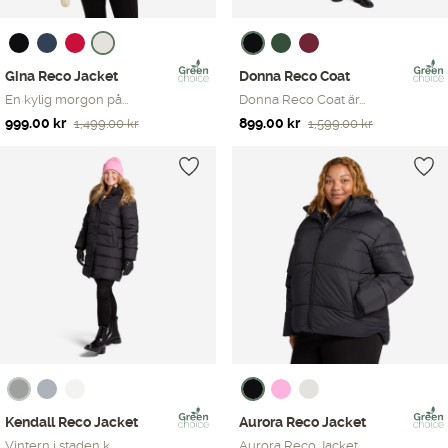
Gina Reco Jacket
Donna Reco Coat
En kylig morgon på...
Donna Reco Coat är...
Det
Det
Det
Det
999.00
kr
899.00
kr
1,499.00
kr
1,599.00
kr
ursprungliga
nuvarande
ursprungliga
nuvarande
priset
priset
priset
priset
var:
är:
var:
är:
1,499.00 kr.
999.00 kr.
1,599.00 kr.
899.00 kr.
Kendall Reco Jacket
Aurora Reco Jacket
Vintern i staden k...
Aurora Reco Jacket...