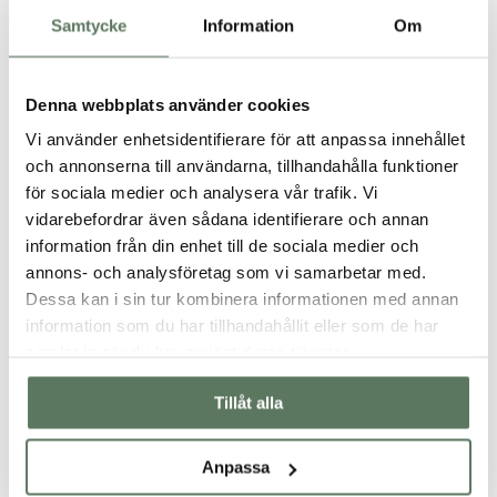
Teknisk specifikation
Samtycke
Information
Om
Passform
Denna webbplats använder cookies
Vi använder enhetsidentifierare för att anpassa innehållet
och annonserna till användarna, tillhandahålla funktioner
för sociala medier och analysera vår trafik. Vi
vidarebefordrar även sådana identifierare och annan
information från din enhet till de sociala medier och
annons- och analysföretag som vi samarbetar med.
Dessa kan i sin tur kombinera informationen med annan
information som du har tillhandahållit eller som de har
samlat in när du har använt deras tjänster.
Tillåt alla
Du kanske också gillar …
Anpassa