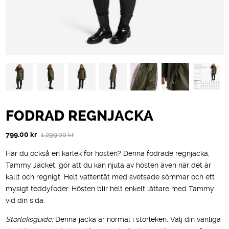
FODRAD REGNJACKA
Det
Det
799.00
kr
1,299.00
kr
ursprungliga
nuvarande
Har du också en kärlek för hösten? Denna fodrade regnjacka,
priset
priset
Tammy Jacket, gör att du kan njuta av hösten även när det är
var:
är:
kallt och regnigt. Helt vattentät med svetsade sömmar och ett
1,299.00 kr.
799.00 kr.
mysigt teddyfoder. Hösten blir helt enkelt lättare med Tammy
vid din sida.
Storleksguide:
Denna jacka är normal i storleken. Välj din vanliga