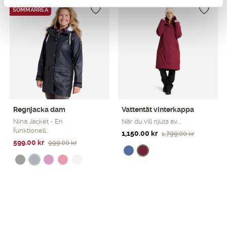
SOMMARREA
Regnjacka dam
Vattentät vinterkappa
Nina Jacket - En
När du vill njuta av…
funktionell…
Det
Det
1,150.00
kr
1,799.00
kr
Det
Det
599.00
kr
999.00
kr
ursprungliga
nuvarande
ursprungliga
nuvarande
priset
priset
priset
priset
var:
är:
var:
är:
1,799.00 kr.
1,150.00 kr.
999.00 kr.
599.00 kr.