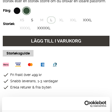
storlek eller en storlek större om du önskar en lösare passform.
Färg
XS
S
M
L
XL
XXL
XXXL
Storlek
XXXXL
XXXXXL
LÄGG TILL I VARUKORG
Storleksguide
Fri frakt över 499 kr
Snabb leverans, 1-3 vardagar
Enkla returer & fria byten
Produktbeskrivning