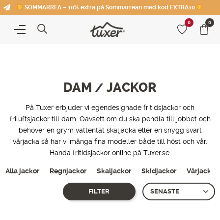
SOMMARREA – 10% extra på Sommarrean med kod EXTRA10
0
0
DAM
JACKOR
/
På Tuxer erbjuder vi egendesignade fritidsjackor och
friluftsjackor till dam. Oavsett om du ska pendla till jobbet och
behöver en grym vattentät skaljacka eller en snygg svart
vårjacka så har vi många fina modeller både till höst och vår.
Handa fritidsjackor online på Tuxer.se.
Alla jackor
Regnjackor
Skaljackor
Skidjackor
Vårjackor
FILTER