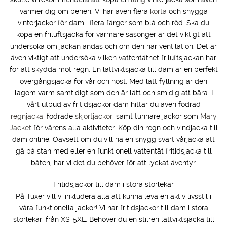
värmer dig om benen. Vi har även flera
korta
och snygga
vinterjackor för dam i flera färger som blå och röd. Ska du
köpa en friluftsjacka för varmare säsonger är det viktigt att
undersöka om jackan andas och om den har ventilation. Det är
även viktigt att undersöka vilken vattentäthet friluftsjackan har
för att skydda mot regn. En lättviktsjacka till dam är en perfekt
övergångsjacka för vår och höst. Med lätt fyllning är den
lagom varm samtidigt som den är lätt och smidig att bära. I
vårt utbud av fritidsjackor dam hittar du även fodrad
regnjacka
, fodrade
skjortjackor
, samt tunnare jackor som
Mary
Jacket
för vårens alla aktiviteter. Köp din regn och vindjacka till
dam online. Oavsett om du vill ha en snygg svart vårjacka att
gå på stan med eller en funktionell vattentät fritidsjacka till
båten, har vi det du behöver för att lyckat äventyr.
Fritidsjackor till dam i stora storlekar
På Tuxer vill vi inkludera alla att kunna leva en aktiv livsstil i
våra funktionella jackor! Vi har fritidsjackor till dam i stora
storlekar, från XS-5XL. Behöver du en stilren lättviktsjacka till