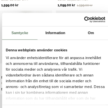
Det
Det
1,599.00
kr
1,099.00
kr
1,599.00
kr
ursprungliga
nuvarande
priset
priset
var:
är:
1,599.00 kr.
1,099.00 kr.
Samtycke
Information
Om
Denna webbplats använder cookies
Vi använder enhetsidentifierare för att anpassa innehållet
och annonserna till användarna, tillhandahålla funktioner
för sociala medier och analysera vår trafik. Vi
vidarebefordrar även sådana identifierare och annan
Mia Jacket
Fodrad regnjacka
information från din enhet till de sociala medier och
Klassisk regnjacka...
Har du också en kä...
annons- och analysföretag som vi samarbetar med. Dessa
Det
Det
Det
Det
599.00
kr
799.00
kr
999.00
kr
1,299.00
kr
kan i sin tur kombinera informationen med annan
ursprungliga
nuvarande
ursprungliga
nuvarande
information som du har tillhandahållit eller som de har
priset
priset
priset
priset
var:
är:
var:
är:
samlat in när du har använt deras tjänster.