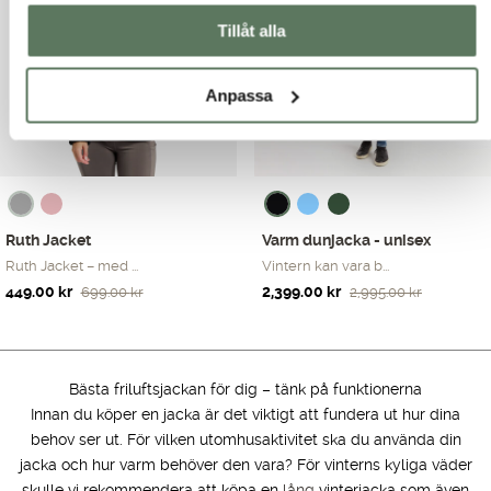
999.00 kr.
599.00 kr.
1,299.00 kr.
799.00 kr.
Tillåt alla
Anpassa
Ruth Jacket
Varm dunjacka - unisex
Ruth Jacket – med ...
Vintern kan vara b...
Det
Det
Det
Det
449.00
kr
2,399.00
kr
699.00
kr
2,995.00
kr
ursprungliga
nuvarande
ursprungliga
nuvarande
priset
priset
priset
priset
var:
är:
var:
är:
699.00 kr.
449.00 kr.
2,995.00 kr.
2,399.00 kr.
Bästa friluftsjackan för dig – tänk på funktionerna
Innan du köper en jacka är det viktigt att fundera ut hur dina
behov ser ut. För vilken utomhusaktivitet ska du använda din
jacka och hur varm behöver den vara? För vinterns kyliga väder
skulle vi rekommendera att köpa en
lång
vinterjacka som även