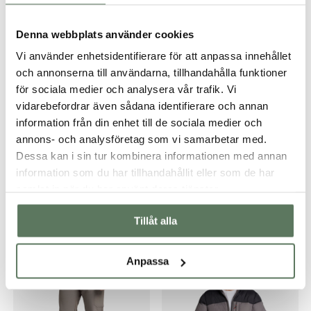
Denna webbplats använder cookies
Vi använder enhetsidentifierare för att anpassa innehållet
och annonserna till användarna, tillhandahålla funktioner
för sociala medier och analysera vår trafik. Vi
vidarebefordrar även sådana identifierare och annan
information från din enhet till de sociala medier och
annons- och analysföretag som vi samarbetar med.
Dessa kan i sin tur kombinera informationen med annan
information som du har tillhandahållit eller som de har
samlat in när du har använt deras tjänster.
Tillåt alla
Du kanske också gillar …
Anpassa