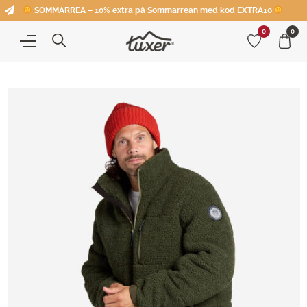
SOMMARREA – 10% extra på Sommarrean med kod EXTRA10
0
0