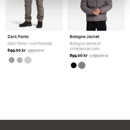
Zack Pants
Bologna Jacket
Zack Pants – tunt fodrade…
Bologna Jacket är
vinterjackan som…
Det
Det
699.00
kr
999.00
kr
Det
Det
899.00
kr
1,399.00
kr
ursprungliga
nuvarande
ursprungliga
nuvarande
priset
priset
priset
priset
var:
är:
var:
är:
999.00 kr.
699.00 kr.
1,399.00 kr.
899.00 kr.