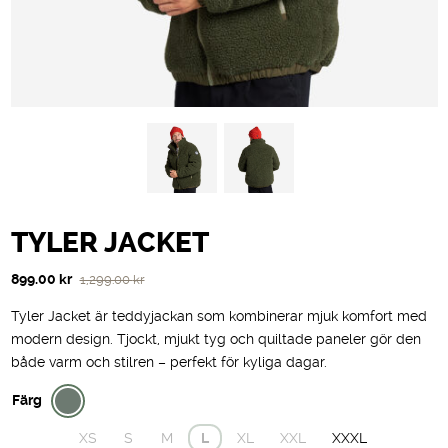
TYLER JACKET
Det
Det
899.00
kr
1,299.00
kr
ursprungliga
nuvarande
Tyler Jacket är teddyjackan som kombinerar mjuk komfort med
priset
priset
modern design. Tjockt, mjukt tyg och quiltade paneler gör den
var:
är:
både varm och stilren – perfekt för kyliga dagar.
1,299.00 kr.
899.00 kr.
Färg
XS
S
M
L
XL
XXL
XXXL