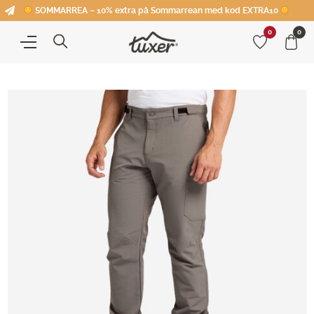
SOMMARREA – 10% extra på Sommarrean med kod EXTRA10
0
0