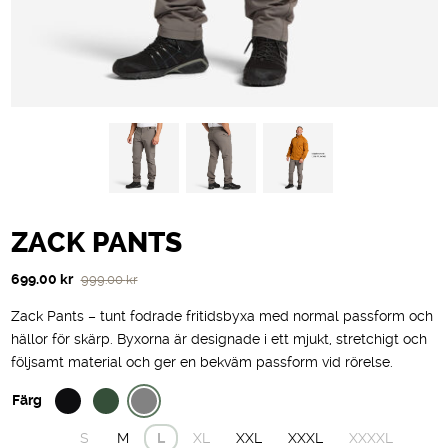
ZACK PANTS
Det
Det
699.00
kr
999.00
kr
ursprungliga
nuvarande
Zack Pants – tunt fodrade fritidsbyxa med normal passform och
priset
priset
hällor för skärp. Byxorna är designade i ett mjukt, stretchigt och
var:
är:
följsamt material och ger en bekväm passform vid rörelse.
999.00 kr.
699.00 kr.
Färg
S
M
L
XL
XXL
XXXL
XXXXL