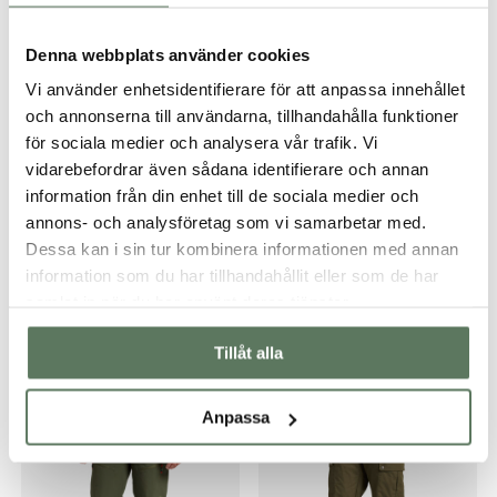
Denna webbplats använder cookies
Vi använder enhetsidentifierare för att anpassa innehållet
och annonserna till användarna, tillhandahålla funktioner
för sociala medier och analysera vår trafik. Vi
vidarebefordrar även sådana identifierare och annan
information från din enhet till de sociala medier och
annons- och analysföretag som vi samarbetar med.
Dessa kan i sin tur kombinera informationen med annan
information som du har tillhandahållit eller som de har
samlat in när du har använt deras tjänster.
Tillåt alla
Du kanske också gillar …
Anpassa