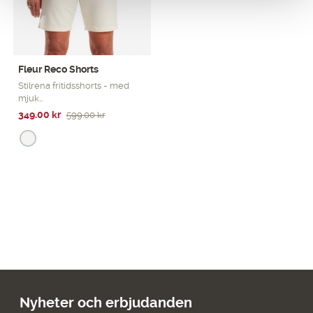
Fleur Reco Shorts
Stilrena fritidsshorts - med
mjuk…
Det
Det
349.00
kr
599.00
kr
ursprungliga
nuvarande
priset
priset
var:
är:
599.00 kr.
349.00 kr.
Nyheter och erbjudanden