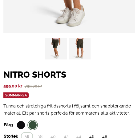
NITRO SHORTS
Det
Det
599.00
kr
799.00
kr
ursprungliga
nuvarande
SOMMARREA
priset
priset
Tunna och stretchiga fritidsshorts i följsamt och snabbtorkande
var:
är:
material. Ett par shorts perfekta för sommarens alla aktiviteter.
799.00 kr.
599.00 kr.
Färg
Storlek
36
38
40
42
44
46
48