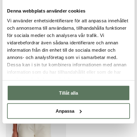
Denna webbplats använder cookies
Vi använder enhetsidentifierare för att anpassa innehållet
och annonserna till användarna, tillhandahålla funktioner
för sociala medier och analysera vår trafik. Vi
vidarebefordrar även sådana identifierare och annan
information från din enhet till de sociala medier och
annons- och analysföretag som vi samarbetar med.
Dessa kan i sin tur kombinera informationen med annan
information som du har tillhandahållit eller som de har
samlat in när du har använt deras tjänster.
Du kanske också gillar …
Tillåt alla
30-70%
Anpassa