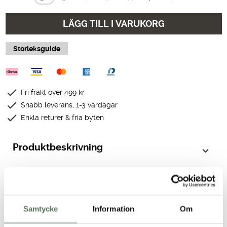
LÄGG TILL I VARUKORG
Storleksguide
Fri frakt över 499 kr
Snabb leverans, 1-3 vardagar
Enkla returer & fria byten
Produktbeskrivning
Teknisk specifikation
Samtycke
Information
Om
Passform