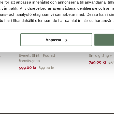
e för att anpassa innehållet och annonserna till användarna, tillh
vår trafik. Vi vidarebefordrar även sådana identifierare och anna
nnons- och analysföretag som vi samarbetar med. Dessa kan i sin
har tillhandahållit eller som de har samlat in när du har använt 
Anpassa
Fodrad rutig skjorta
Trinity Reco
…
Everett Shirt - Fodrad
Smidig lång vint
flanellskjorta…
Det
Det
749.00
kr
1,5
Det
Det
599.00
kr
899.00
kr
ursprungliga
nuvarande
ursprungliga
nuvarande
priset
priset
priset
priset
var:
är:
var:
är:
1,599.00 kr.
749.00 kr.
899.00 kr.
599.00 kr.