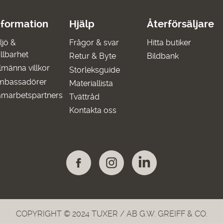
nformation
Hjälp
Återförsäljare
ljö &
Frågor & svar
Hitta butiker
llbarhet
Retur & Byte
Bildbank
lmänna villkor
Storleksguide
mbassadörer
Materiallista
marbetspartners
Tvättråd
Kontakta oss
COPYRIGHT © 2024 TUXER / AB G.W. GREIFF & CO.