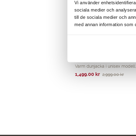
Vi använder enhetsidentifierar
sociala medier och analysera 
till de sociala medier och a
med annan information som du 
North Pole Jacket Unisex
Varm dunjacka i unisex modell
Det
Det
1,499.00
kr
2,999.00
kr
ursprungliga
nuvarande
priset
priset
var:
är:
2,999.00 kr.
1,499.00 kr.