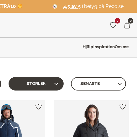
XTRA10
4,5 av 5
i betyg på Reco.se
0
0
Hjälp
Inspiration
Om oss
STORLEK