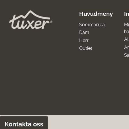
Huvudmeny
I
Sommarrea
Mi
hå
Dam
Al
Herr
A
Outlet
Sa
Kontakta oss