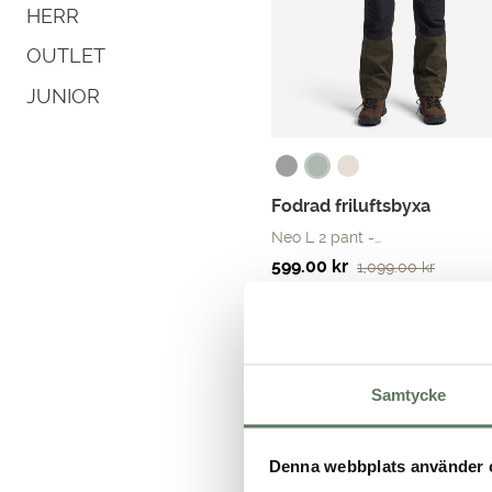
HERR
OUTLET
JUNIOR
Fodrad friluftsbyxa
Neo L 2 pant -…
Det
Det
599.00
kr
1,099.00
kr
ursprungliga
nuvarande
priset
priset
var:
är:
1,099.00 kr.
599.00 kr.
Samtycke
30-70%
Denna webbplats använder 