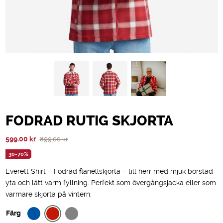
FODRAD RUTIG SKJORTA
Det
Det
599.00
kr
899.00
kr
ursprungliga
nuvarande
30-70%
priset
priset
Everett Shirt – Fodrad flanellskjorta – till herr med mjuk borstad
var:
är:
yta och lätt varm fyllning. Perfekt som övergångsjacka eller som
899.00 kr.
599.00 kr.
varmare skjorta på vintern.
Färg