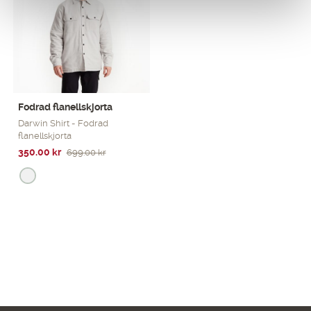
Fodrad flanellskjorta
Darwin Shirt - Fodrad
flanellskjorta
Det
Det
350.00
kr
699.00
kr
ursprungliga
nuvarande
priset
priset
var:
är:
699.00 kr.
350.00 kr.