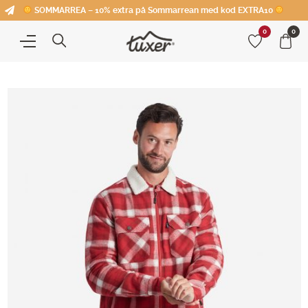
SOMMARREA – 10% extra på Sommarrean med kod EXTRA10
0
0