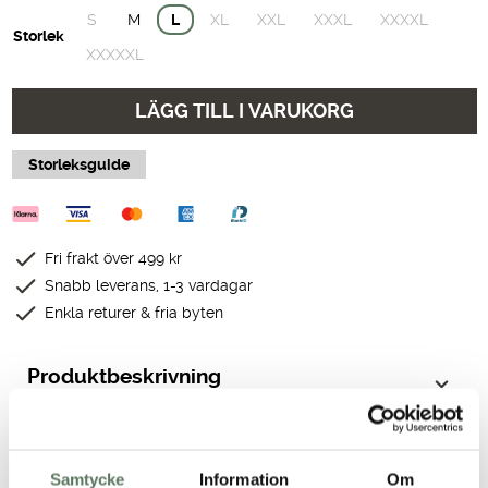
S
M
L
XL
XXL
XXXL
XXXXL
Storlek
XXXXXL
LÄGG TILL I VARUKORG
Storleksguide
Fri frakt över 499 kr
Snabb leverans, 1-3 vardagar
Enkla returer & fria byten
Produktbeskrivning
Teknisk specifikation
Samtycke
Information
Om