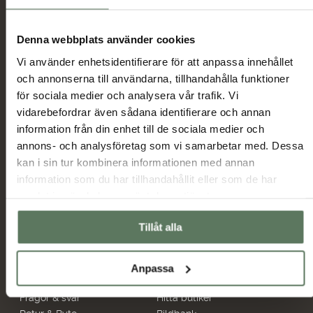
Denna webbplats använder cookies
Jag har tagit del av hur Tuxer hanterar
Vi använder enhetsidentifierare för att anpassa innehållet
uppgifterna som hämtas in via formuläret och jag
och annonserna till användarna, tillhandahålla funktioner
Tuxer villkor
godkänner behandlingen enligt
för sociala medier och analysera vår trafik. Vi
vidarebefordrar även sådana identifierare och annan
Skicka
information från din enhet till de sociala medier och
annons- och analysföretag som vi samarbetar med. Dessa
kan i sin tur kombinera informationen med annan
Huvudmeny
Information
information som du har tillhandahållit eller som de har
Sommarrea
Miljö & hållbarhet
samlat in när du har använt deras tjänster.
Dam
Allmänna villkor
Herr
Ambassadörer
Tillåt alla
Outlet
Samarbetspartners
Anpassa
Hjälp
Återförsäljare
Frågor & svar
Hitta butiker