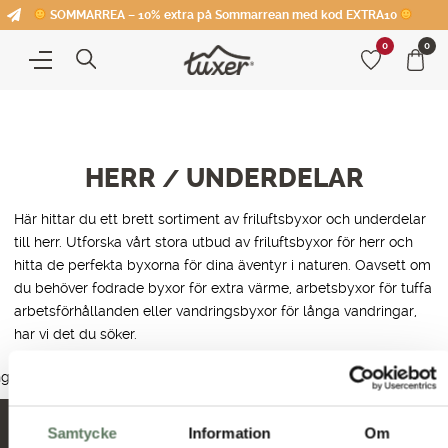
SOMMARREA – 10% extra på Sommarrean med kod EXTRA10
0
0
HERR
UNDERDELAR
/
Här hittar du ett brett sortiment av friluftsbyxor och underdelar
till herr. Utforska vårt stora utbud av friluftsbyxor för herr och
hitta de perfekta byxorna för dina äventyr i naturen. Oavsett om
du behöver fodrade byxor för extra värme, arbetsbyxor för tuffa
arbetsförhållanden eller vandringsbyxor för långa vandringar,
har vi det du söker.
Alla underdelar
Överdragsbyxor
Piratbyxor
Fritidsbyxor
nga produkter hittades som motsvarar ditt val.
Samtycke
Information
Om
Nyheter och erbjudanden