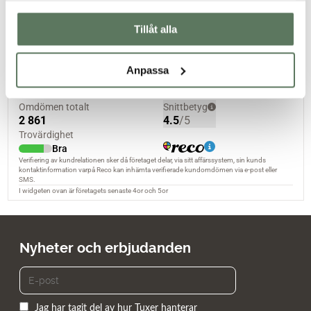
Passform
Tillåt alla
Anpassa
Nyheter och erbjudanden
Jag har tagit del av hur Tuxer hanterar