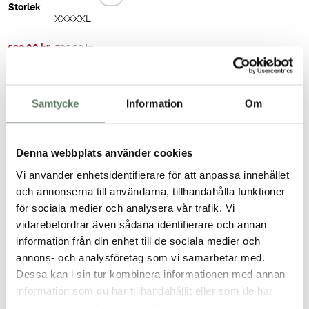
Storlek
XXXXXL
Det
Det
599.00
kr
799.00
kr
ursprungliga
nuvarande
LÄGG TILL I VARUKORG
priset
priset
var:
är:
Samtycke
Information
Om
799.00 kr.
599.00 kr.
Storleksguide
Denna webbplats använder cookies
Fri frakt över 499 kr
Vi använder enhetsidentifierare för att anpassa innehållet
Snabb leverans, 1-3 vardagar
och annonserna till användarna, tillhandahålla funktioner
Enkla returer & fria byten
för sociala medier och analysera vår trafik. Vi
vidarebefordrar även sådana identifierare och annan
Produktbeskrivning
information från din enhet till de sociala medier och
annons- och analysföretag som vi samarbetar med.
Dessa kan i sin tur kombinera informationen med annan
Teknisk specifikation
information som du har tillhandahållit eller som de har
samlat in när du har använt deras tjänster.