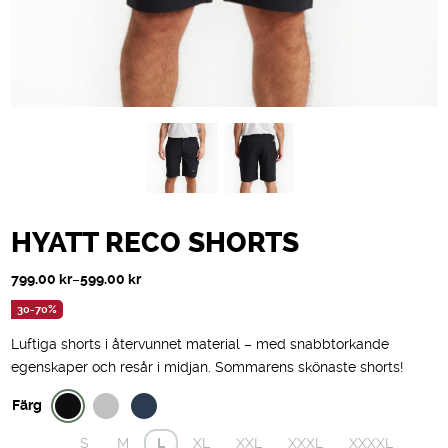
HYATT RECO SHORTS
Prisintervall:
799.00
kr
–
599.00
kr
599.00 kr
30-70%
till
Luftiga shorts i återvunnet material – med snabbtorkande
799.00 kr
egenskaper och resår i midjan. Sommarens skönaste shorts!
Färg
S
M
L
XL
XXL
XXXL
XXXXL