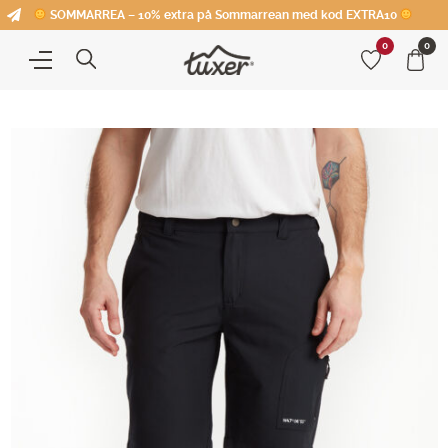
SOMMARREA – 10% extra på Sommarrean med kod EXTRA10
0
0