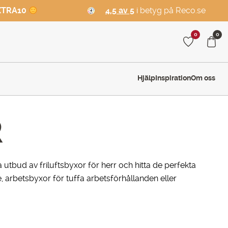
XTRA10
4,5 av 5
i betyg på Reco.se
0
0
Hjälp
Inspiration
Om oss
R
ra utbud av friluftsbyxor för herr och hitta de perfekta
 arbetsbyxor för tuffa arbetsförhållanden eller