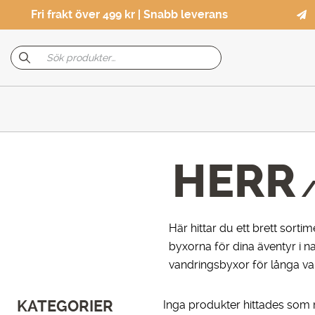
Fri frakt över 499 kr | Snabb leverans
HERR
Här hittar du ett brett sorti
byxorna för dina äventyr i 
vandringsbyxor för långa van
KATEGORIER
Inga produkter hittades som m