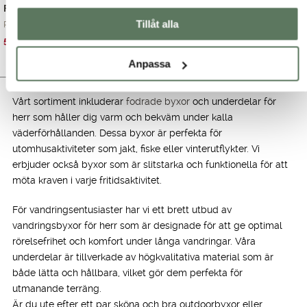
Fusion Pirate
Robbie Pirate
Tillåt alla
Piratbyxor till he...
Robbie Pirate – mj...
Det
Det
Det
Det
550.00
kr
499.00
kr
899.00
kr
699.00
kr
ursprungliga
nuvarande
ursprungliga
nuvarande
Anpassa
priset
priset
priset
priset
var:
är:
var:
är:
899.00 kr.
550.00 kr.
699.00 kr.
499.00 kr.
Vårt sortiment inkluderar
fodrade byxor
och underdelar för
herr som håller dig varm och bekväm under kalla
väderförhållanden. Dessa byxor är perfekta för
utomhusaktiviteter som jakt, fiske eller vinterutflykter. Vi
erbjuder också byxor som är slitstarka och funktionella för att
möta kraven i varje fritidsaktivitet.
För vandringsentusiaster har vi ett brett utbud av
vandringsbyxor för herr som är designade för att ge optimal
rörelsefrihet och komfort under långa vandringar. Våra
underdelar är tillverkade av högkvalitativa material som är
både lätta och hållbara, vilket gör dem perfekta för
utmanande terräng.
Är du ute efter ett par sköna och bra outdoorbyxor eller