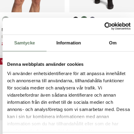
Swim Shorts
Fodrad fritidsbyxa med
stretch
Enkla och snygga b...
Zack Pants – tunt ...
Samtycke
Information
Om
Det
Det
250.00
kr
349.00
kr
Det
Det
599.00
kr
999.00
kr
ursprungliga
nuvarande
ursprungliga
nuvarande
priset
priset
priset
priset
SOMMARREA
SOMMARREA
var:
är:
Denna webbplats använder cookies
var:
är:
349.00 kr.
250.00 kr.
999.00 kr.
599.00 kr.
Vi använder enhetsidentifierare för att anpassa innehållet
och annonserna till användarna, tillhandahålla funktioner
för sociala medier och analysera vår trafik. Vi
vidarebefordrar även sådana identifierare och annan
information från din enhet till de sociala medier och
annons- och analysföretag som vi samarbetar med. Dessa
kan i sin tur kombinera informationen med annan
information som du har tillhandahållit eller som de har
samlat in när du har använt deras tjänster.