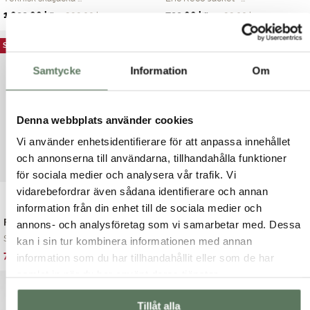
Det
Det
Det
Det
1,099.00
kr
799.00
kr
1,999.00
kr
1,199.00
kr
ursprungliga
nuvarande
ursprungliga
nuvarande
priset
priset
priset
priset
SOMMARREA
var:
är:
var:
är:
Samtycke
Information
Om
1,999.00 kr.
1,099.00 kr.
1,199.00 kr.
799.00 kr.
Denna webbplats använder cookies
Vi använder enhetsidentifierare för att anpassa innehållet
och annonserna till användarna, tillhandahålla funktioner
för sociala medier och analysera vår trafik. Vi
vidarebefordrar även sådana identifierare och annan
information från din enhet till de sociala medier och
Fusion Jacket
Fleecejacka pilé
annons- och analysföretag som vi samarbetar med. Dessa
Snygg klassisk jac...
Curt Jacket - Varm...
kan i sin tur kombinera informationen med annan
Det
Det
Det
Det
799.00
kr
499.00
kr
1,199.00
kr
899.00
kr
information som du har tillhandahållit eller som de har
ursprungliga
nuvarande
ursprungliga
nuvarande
samlat in när du har använt deras tjänster.
priset
priset
priset
priset
var:
är:
var:
är:
Tillåt alla