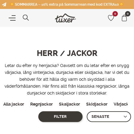
SOMMARREA – 10% extra på Sommarrean med kod EXTRA10
0
0
HERR
JACKOR
/
Letar du efter ny herrjacka? Oavsett om du letar efter en snygg
vårjacka, lång vinterjacka, dunjacka eller skidjacka, har vi det du
behöver för att hålla dig varm och skyddad i alla
väderförhållanden. Här finns allt från klassiska regnjackor, långa
dunjackor och skidjackor i stora storlekar.
Alla jackor
Regnjackor
Skaljackor
Skidjackor
Vårjackor
FILTER