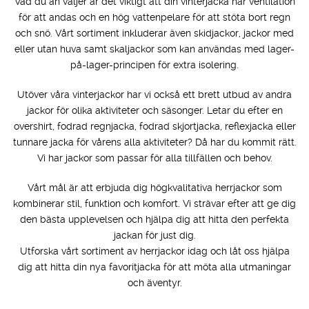
Vad du än väljer är det viktigt att din vinterjacka har ventilation
för att andas och en hög vattenpelare för att stöta bort regn
och snö. Vårt sortiment inkluderar även skidjackor, jackor med
eller utan huva samt skaljackor som kan användas med lager-
på-lager-principen för extra isolering.
Utöver våra vinterjackor har vi också ett brett utbud av andra
jackor för olika aktiviteter och säsonger. Letar du efter en
overshirt, fodrad regnjacka, fodrad skjortjacka, reflexjacka eller
tunnare jacka för vårens alla aktiviteter? Då har du kommit rätt.
Vi har jackor som passar för alla tillfällen och behov.
Vårt mål är att erbjuda dig högkvalitativa herrjackor som
kombinerar stil, funktion och komfort. Vi strävar efter att ge dig
den bästa upplevelsen och hjälpa dig att hitta den perfekta
jackan för just dig.
Utforska vårt sortiment av herrjackor idag och låt oss hjälpa
dig att hitta din nya favoritjacka för att möta alla utmaningar
och äventyr.