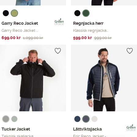
Garry Reco Jacket
Regnjacka herr
Garry Reco Jacket ...
Klassisk regnjacka...
Det
Det
Det
Det
699.00
kr
599.00
kr
1,099.00
kr
999.00
kr
ursprungliga
nuvarande
ursprungliga
nuvarande
priset
priset
priset
priset
var:
är:
var:
är:
1,099.00 kr.
699.00 kr.
999.00 kr.
599.00 kr.
Tucker Jacket
Lättviktsjacka
Teknisk skaljacka ...
Eric Reco Jacket -...