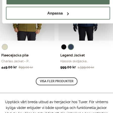
1,199.00 kr.
799.00 kr.
899.00 kr.
499.00 kr.
Anpassa
Fleecejacka pile
Legend Jacket
Charles Jacket - P...
Klassisk skidjacka...
Det
Det
Det
Det
449.00
kr
999.00
kr
899.00
kr
1,599.00
kr
ursprungliga
nuvarande
ursprungliga
nuvarande
priset
priset
priset
priset
VISA FLER PRODUKTER
var:
är:
var:
är:
899.00 kr.
449.00 kr.
1,599.00 kr.
999.00 kr.
Upptäck vårt breda utbud av herrjackor hos Tuxer. För vinterns
kyliga väder erbjuder vi både sportiga och funktionella jackor.