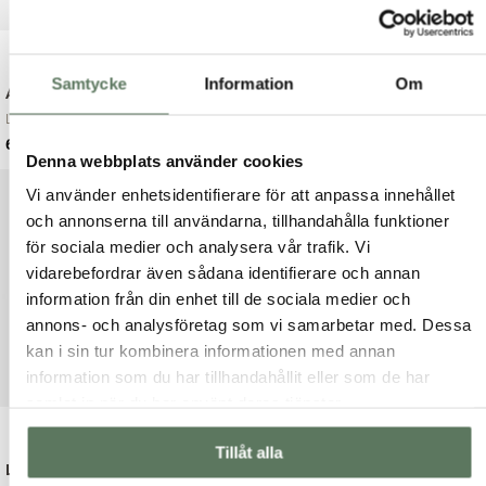
Samtycke
Information
Om
Ann Reco Waistcoat
Rutig flanellskjorta
Lättviktsväst i so...
Daniella Reco Shir...
Det
Det
Det
Det
699.00
kr
349.00
kr
1,099.00
kr
699.00
kr
Denna webbplats använder cookies
ursprungliga
nuvarande
ursprungliga
nuvarande
priset
priset
priset
priset
Vi använder enhetsidentifierare för att anpassa innehållet
var:
är:
var:
är:
och annonserna till användarna, tillhandahålla funktioner
1,099.00 kr.
699.00 kr.
699.00 kr.
349.00 kr.
för sociala medier och analysera vår trafik. Vi
vidarebefordrar även sådana identifierare och annan
information från din enhet till de sociala medier och
annons- och analysföretag som vi samarbetar med. Dessa
kan i sin tur kombinera informationen med annan
information som du har tillhandahållit eller som de har
samlat in när du har använt deras tjänster.
Tillåt alla
Lättviktsjacka
Lee Reco Waistcoat