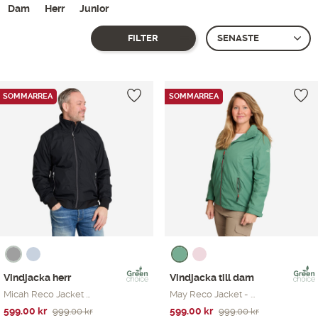
Dam
Herr
Junior
FILTER
Showing 25–
36
of 42 produkter
SOMMARREA
SOMMARREA
Vindjacka herr
Vindjacka till dam
Micah Reco Jacket ...
May Reco Jacket - ...
Det
Det
Det
Det
599.00
kr
599.00
kr
999.00
kr
999.00
kr