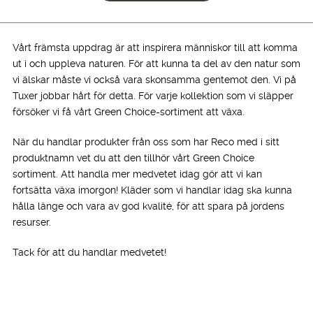
1,199.00 kr.
799.00 kr.
1,399.00 kr.
799.00 kr.
Vårt främsta uppdrag är att inspirera människor till att komma
ut i och uppleva naturen. För att kunna ta del av den natur som
vi älskar måste vi också vara skonsamma gentemot den. Vi på
Tuxer jobbar hårt för detta. För varje kollektion som vi släpper
försöker vi få vårt Green Choice-sortiment att växa.
När du handlar produkter från oss som har Reco med i sitt
produktnamn vet du att den tillhör vårt Green Choice
sortiment. Att handla mer medvetet idag gör att vi kan
fortsätta växa imorgon! Kläder som vi handlar idag ska kunna
hålla länge och vara av god kvalité, för att spara på jordens
resurser.
Tack för att du handlar medvetet!