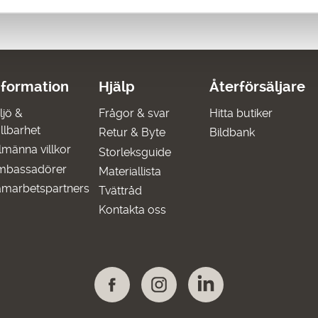
nformation
Hjälp
Återförsäljare
ljö &
Frågor & svar
Hitta butiker
llbarhet
Retur & Byte
Bildbank
lmänna villkor
Storleksguide
mbassadörer
Materiallista
marbetspartners
Tvättråd
Kontakta oss