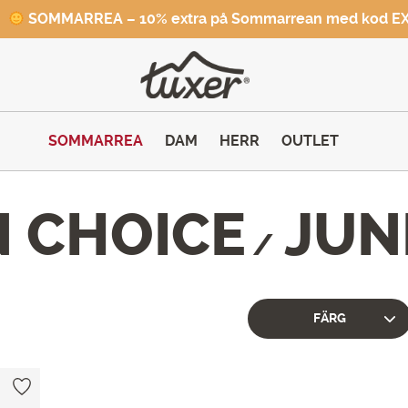
SOMMARREA – 10% extra på Sommarrean med kod E
SOMMARREA
DAM
HERR
OUTLET
 CHOICE
JUN
/
FÄRG