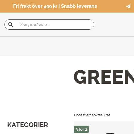
Fri frakt över 499 kr | Snabb leverans
GREEN
Endast ett sökresultat
KATEGORIER
3 för 2