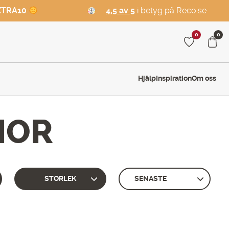
XTRA10
4,5 av 5
i betyg på Reco.se
0
0
Hjälp
Inspiration
Om oss
IOR
STORLEK