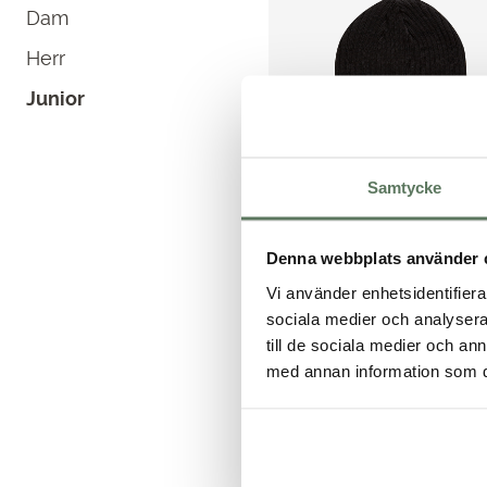
Dam
Herr
Junior
Samtycke
Denna webbplats använder 
Ohio Reco Cap
Vi använder enhetsidentifierar
Ribbstickad mössa för både
sociala medier och analysera 
dam,…
till de sociala medier och a
Det
Det
149.00
kr
199.00
kr
med annan information som du 
ursprungliga
nuvarande
priset
priset
var:
är:
199.00 kr.
149.00 kr.