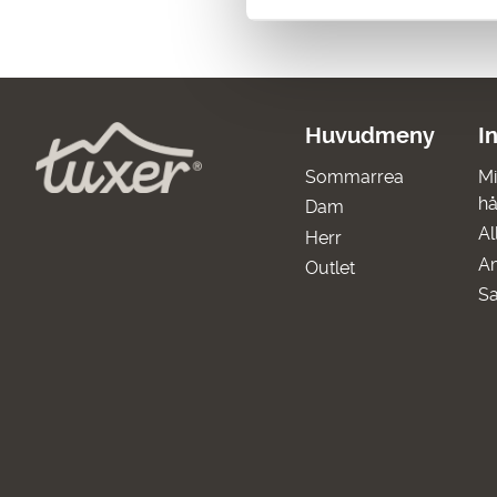
Huvudmeny
I
Sommarrea
Mi
hå
Dam
Al
Herr
A
Outlet
Sa