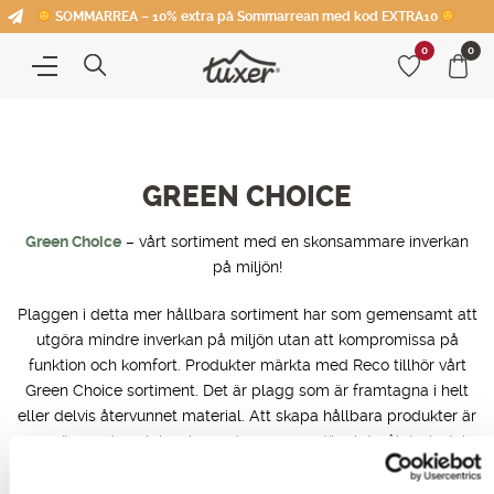
SOMMARREA – 10% extra på Sommarrean med kod EXTRA10
0
0
GREEN CHOICE
Green Choice
– vårt sortiment med en skonsammare inverkan
på miljön!
Plaggen i detta mer hållbara sortiment har som gemensamt att
utgöra mindre inverkan på miljön utan att kompromissa på
funktion och komfort. Produkter märkta med Reco tillhör vårt
Green Choice sortiment. Det är plagg som är framtagna i helt
eller delvis återvunnet material. Att skapa hållbara produkter är
en spännande och inspirerande process, där slutmålet givetvis
är att hela Tuxers sortiment ska vara av en grönare karaktär.