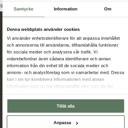
Dam
Herr
Junior
nga produkter hittades som motsvarar ditt val.
Samtycke
Information
Om
Nyheter och erbjudanden
Denna webbplats använder cookies
Vi använder enhetsidentifierare för att anpassa innehållet
och annonserna till användarna, tillhandahålla funktioner
Jag har tagit del av hur Tuxer hanterar
för sociala medier och analysera vår trafik. Vi
uppgifterna som hämtas in via formuläret och jag
vidarebefordrar även sådana identifierare och annan
Tuxer villkor
godkänner behandlingen enligt
information från din enhet till de sociala medier och
annons- och analysföretag som vi samarbetar med. Dessa
Skicka
kan i sin tur kombinera informationen med annan
information som du har tillhandahållit eller som de har
samlat in när du har använt deras tjänster.
Huvudmeny
Information
Sommarrea
Miljö & hållbarhet
Tillåt alla
Dam
Allmänna villkor
Herr
Ambassadörer
Anpassa
Outlet
Samarbetspartners