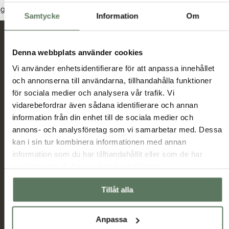
Dam
Herr
Junior
nga produkter hittades som motsvarar ditt val.
Samtycke
Information
Om
Nyheter och erbjudanden
Denna webbplats använder cookies
Vi använder enhetsidentifierare för att anpassa innehållet
och annonserna till användarna, tillhandahålla funktioner
Jag har tagit del av hur Tuxer hanterar
för sociala medier och analysera vår trafik. Vi
uppgifterna som hämtas in via formuläret och jag
vidarebefordrar även sådana identifierare och annan
Tuxer villkor
godkänner behandlingen enligt
information från din enhet till de sociala medier och
annons- och analysföretag som vi samarbetar med. Dessa
Skicka
kan i sin tur kombinera informationen med annan
information som du har tillhandahållit eller som de har
samlat in när du har använt deras tjänster.
Huvudmeny
Information
Sommarrea
Miljö & hållbarhet
Tillåt alla
Dam
Allmänna villkor
Herr
Ambassadörer
Anpassa
Outlet
Samarbetspartners