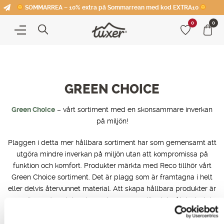
SOMMARREA – 10% extra på Sommarrean med kod EXTRA10
0
0
GREEN CHOICE
Green Choice
– vårt sortiment med en skonsammare inverkan
på miljön!
Plaggen i detta mer hållbara sortiment har som gemensamt att
utgöra mindre inverkan på miljön utan att kompromissa på
funktion och komfort. Produkter märkta med Reco tillhör vårt
Green Choice sortiment. Det är plagg som är framtagna i helt
eller delvis återvunnet material. Att skapa hållbara produkter är
en spännande och inspirerande process, där slutmålet givetvis
är att hela Tuxers sortiment ska vara av en grönare karaktär.