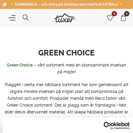
SOMMARREA – 10% extra på Sommarrean med kod EXTRA10
0
0
GREEN CHOICE
Green Choice
– vårt sortiment med en skonsammare inverkan
på miljön!
Plaggen i detta mer hållbara sortiment har som gemensamt att
utgöra mindre inverkan på miljön utan att kompromissa på
funktion och komfort. Produkter märkta med Reco tillhör vårt
Green Choice sortiment. Det är plagg som är framtagna i helt
eller delvis återvunnet material. Att skapa hållbara produkter är
en spännande och inspirerande process, där slutmålet givetvis
är att hela Tuxers sortiment ska vara av en grönare karaktär.