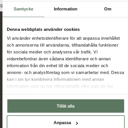
Dam
Herr
Junior
nga produkter hittades som motsvarar ditt val.
Samtycke
Information
Om
Nyheter och erbjudanden
Denna webbplats använder cookies
Vi använder enhetsidentifierare för att anpassa innehållet
och annonserna till användarna, tillhandahålla funktioner
Jag har tagit del av hur Tuxer hanterar
för sociala medier och analysera vår trafik. Vi
uppgifterna som hämtas in via formuläret och jag
vidarebefordrar även sådana identifierare och annan
Tuxer villkor
godkänner behandlingen enligt
information från din enhet till de sociala medier och
annons- och analysföretag som vi samarbetar med. Dessa
Skicka
kan i sin tur kombinera informationen med annan
information som du har tillhandahållit eller som de har
samlat in när du har använt deras tjänster.
Huvudmeny
Information
Sommarrea
Miljö & hållbarhet
Tillåt alla
Dam
Allmänna villkor
Herr
Ambassadörer
Anpassa
Outlet
Samarbetspartners