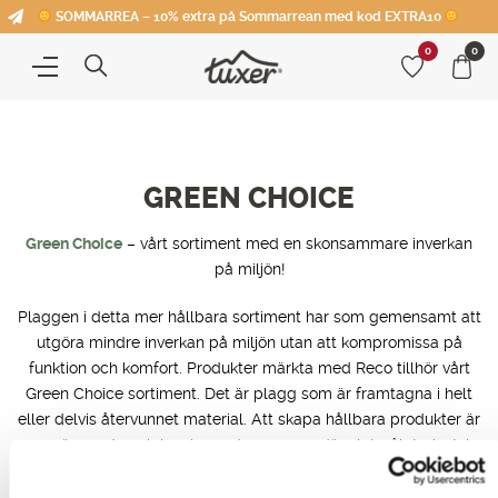
SOMMARREA – 10% extra på Sommarrean med kod EXTRA10
0
0
GREEN CHOICE
Green Choice
– vårt sortiment med en skonsammare inverkan
på miljön!
Plaggen i detta mer hållbara sortiment har som gemensamt att
utgöra mindre inverkan på miljön utan att kompromissa på
funktion och komfort. Produkter märkta med Reco tillhör vårt
Green Choice sortiment. Det är plagg som är framtagna i helt
eller delvis återvunnet material. Att skapa hållbara produkter är
en spännande och inspirerande process, där slutmålet givetvis
är att hela Tuxers sortiment ska vara av en grönare karaktär.