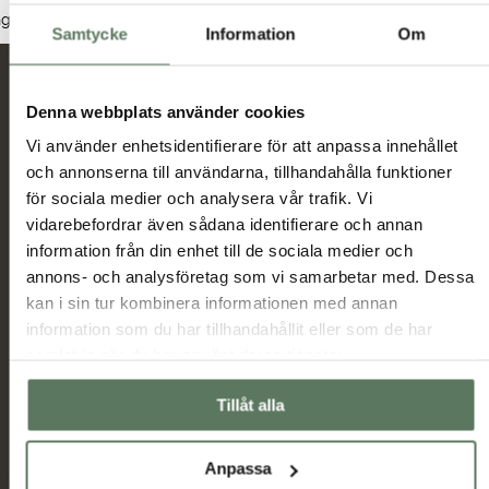
Dam
Herr
Junior
nga produkter hittades som motsvarar ditt val.
Samtycke
Information
Om
Nyheter och erbjudanden
Denna webbplats använder cookies
Vi använder enhetsidentifierare för att anpassa innehållet
och annonserna till användarna, tillhandahålla funktioner
Jag har tagit del av hur Tuxer hanterar
för sociala medier och analysera vår trafik. Vi
uppgifterna som hämtas in via formuläret och jag
vidarebefordrar även sådana identifierare och annan
Tuxer villkor
godkänner behandlingen enligt
information från din enhet till de sociala medier och
annons- och analysföretag som vi samarbetar med. Dessa
Skicka
kan i sin tur kombinera informationen med annan
information som du har tillhandahållit eller som de har
samlat in när du har använt deras tjänster.
Huvudmeny
Information
Sommarrea
Miljö & hållbarhet
Tillåt alla
Dam
Allmänna villkor
Herr
Ambassadörer
Anpassa
Outlet
Samarbetspartners