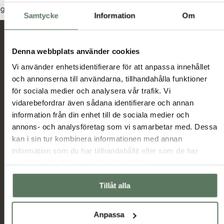
Dam
Herr
Junior
nga produkter hittades som motsvarar ditt val.
Samtycke
Information
Om
Nyheter och erbjudanden
Denna webbplats använder cookies
Vi använder enhetsidentifierare för att anpassa innehållet
och annonserna till användarna, tillhandahålla funktioner
Jag har tagit del av hur Tuxer hanterar
för sociala medier och analysera vår trafik. Vi
uppgifterna som hämtas in via formuläret och jag
vidarebefordrar även sådana identifierare och annan
Tuxer villkor
godkänner behandlingen enligt
information från din enhet till de sociala medier och
annons- och analysföretag som vi samarbetar med. Dessa
Skicka
kan i sin tur kombinera informationen med annan
information som du har tillhandahållit eller som de har
samlat in när du har använt deras tjänster.
Huvudmeny
Information
Sommarrea
Miljö & hållbarhet
Tillåt alla
Dam
Allmänna villkor
Herr
Ambassadörer
Anpassa
Outlet
Samarbetspartners