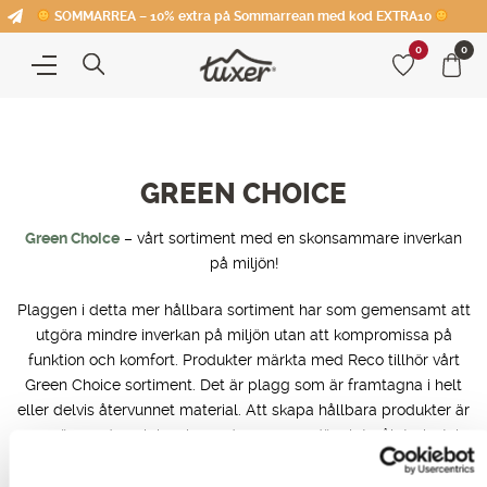
SOMMARREA – 10% extra på Sommarrean med kod EXTRA10
0
0
GREEN CHOICE
Green Choice
– vårt sortiment med en skonsammare inverkan
på miljön!
Plaggen i detta mer hållbara sortiment har som gemensamt att
utgöra mindre inverkan på miljön utan att kompromissa på
funktion och komfort. Produkter märkta med Reco tillhör vårt
Green Choice sortiment. Det är plagg som är framtagna i helt
eller delvis återvunnet material. Att skapa hållbara produkter är
en spännande och inspirerande process, där slutmålet givetvis
är att hela Tuxers sortiment ska vara av en grönare karaktär.