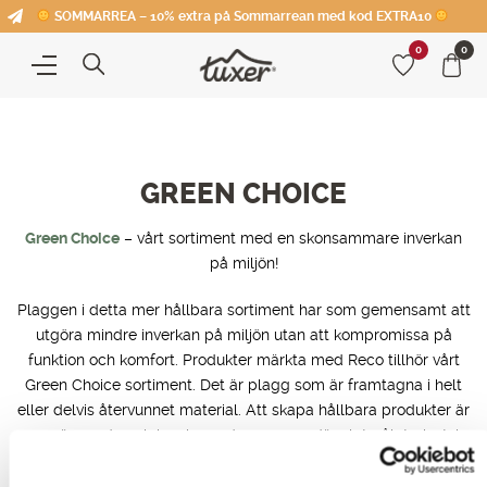
SOMMARREA – 10% extra på Sommarrean med kod EXTRA10
0
0
GREEN CHOICE
Green Choice
– vårt sortiment med en skonsammare inverkan
på miljön!
Plaggen i detta mer hållbara sortiment har som gemensamt att
utgöra mindre inverkan på miljön utan att kompromissa på
funktion och komfort. Produkter märkta med Reco tillhör vårt
Green Choice sortiment. Det är plagg som är framtagna i helt
eller delvis återvunnet material. Att skapa hållbara produkter är
en spännande och inspirerande process, där slutmålet givetvis
är att hela Tuxers sortiment ska vara av en grönare karaktär.