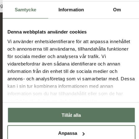
Dam
Herr
Junior
nga produkter hittades som motsvarar ditt val.
Samtycke
Information
Om
Nyheter och erbjudanden
Denna webbplats använder cookies
Vi använder enhetsidentifierare för att anpassa innehållet
och annonserna till användarna, tillhandahålla funktioner
Jag har tagit del av hur Tuxer hanterar
för sociala medier och analysera vår trafik. Vi
uppgifterna som hämtas in via formuläret och jag
vidarebefordrar även sådana identifierare och annan
Tuxer villkor
godkänner behandlingen enligt
information från din enhet till de sociala medier och
annons- och analysföretag som vi samarbetar med. Dessa
Skicka
kan i sin tur kombinera informationen med annan
information som du har tillhandahållit eller som de har
samlat in när du har använt deras tjänster.
Huvudmeny
Information
Sommarrea
Miljö & hållbarhet
Tillåt alla
Dam
Allmänna villkor
Herr
Ambassadörer
Anpassa
Outlet
Samarbetspartners