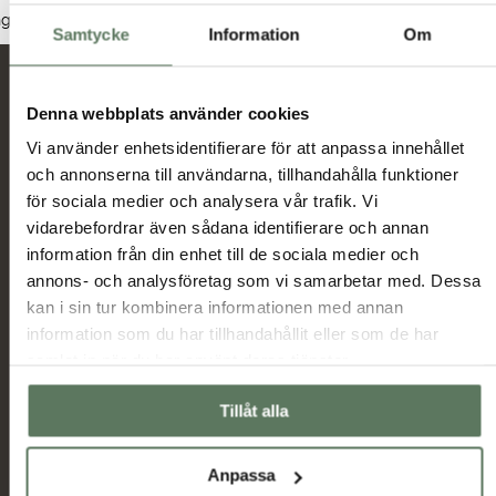
Dam
Herr
Junior
nga produkter hittades som motsvarar ditt val.
Samtycke
Information
Om
Nyheter och erbjudanden
Denna webbplats använder cookies
Vi använder enhetsidentifierare för att anpassa innehållet
och annonserna till användarna, tillhandahålla funktioner
Jag har tagit del av hur Tuxer hanterar
för sociala medier och analysera vår trafik. Vi
uppgifterna som hämtas in via formuläret och jag
vidarebefordrar även sådana identifierare och annan
Tuxer villkor
godkänner behandlingen enligt
information från din enhet till de sociala medier och
annons- och analysföretag som vi samarbetar med. Dessa
Skicka
kan i sin tur kombinera informationen med annan
information som du har tillhandahållit eller som de har
samlat in när du har använt deras tjänster.
Huvudmeny
Information
Sommarrea
Miljö & hållbarhet
Tillåt alla
Dam
Allmänna villkor
Herr
Ambassadörer
Anpassa
Outlet
Samarbetspartners