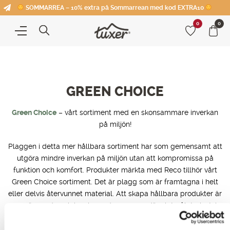
SOMMARREA – 10% extra på Sommarrean med kod EXTRA10
0
0
GREEN CHOICE
Green Choice
– vårt sortiment med en skonsammare inverkan
på miljön!
Plaggen i detta mer hållbara sortiment har som gemensamt att
utgöra mindre inverkan på miljön utan att kompromissa på
funktion och komfort. Produkter märkta med Reco tillhör vårt
Green Choice sortiment. Det är plagg som är framtagna i helt
eller delvis återvunnet material. Att skapa hållbara produkter är
en spännande och inspirerande process, där slutmålet givetvis
är att hela Tuxers sortiment ska vara av en grönare karaktär.