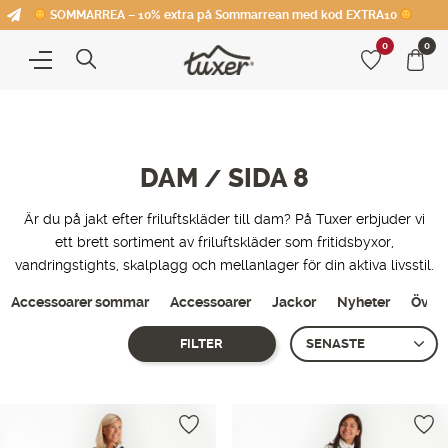
SOMMARREA – 10% extra på Sommarrean med kod EXTRA10
0
0
DAM
SIDA 8
/
Är du på jakt efter friluftskläder till dam? På Tuxer erbjuder vi
ett brett sortiment av friluftskläder som fritidsbyxor,
vandringstights, skalplagg och mellanlager för din aktiva livsstil.
Accessoarer sommar
Accessoarer
Jackor
Nyheter
Överd
FILTER
Showing 85–
96
of 118 produkter