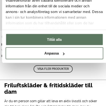
vidarebefordrar även sådana identifierare och annan
information från din enhet till de sociala medier och
annons- och analysföretag som vi samarbetar med. Dessa
kan i sin tur kombinera informationen med annan
information som du har tillhandahållit eller som de har
samlat in när du har använt deras tjänster.
Tillåt alla
Kendall Reco Jacket
Aurora Reco Jacket
Vintern i staden k...
Aurora Reco Jacket...
Anpassa
Det
Det
Det
Det
1,199.00
kr
999.00
kr
1,599.00
kr
1,599.00
kr
ursprungliga
nuvarande
ursprungliga
nuvarande
priset
priset
priset
priset
VISA FLER PRODUKTER
var:
är:
var:
är:
1,599.00 kr.
1,199.00 kr.
1,599.00 kr.
999.00 kr.
Friluftskläder & fritidskläder till
dam
Är du en person som gillar att leva en aktiv livsstil och söker