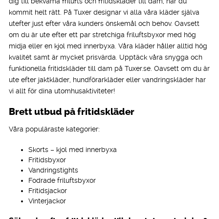
dig till bekväma frilufts och fritidskläder till dam, har du
kommit helt rätt. På Tuxer designar vi alla våra kläder själva
utefter just efter våra kunders önskemål och behov. Oavsett
om du är ute efter ett par stretchiga friluftsbyxor med hög
midja eller en kjol med innerbyxa. Våra kläder håller alltid hög
kvalitét samt är mycket prisvärda. Upptäck våra snygga och
funktionella fritidskläder till dam på Tuxer.se. Oavsett om du är
ute efter jaktkläder, hundförarkläder eller vandringskläder har
vi allt för dina utomhusaktiviteter!
Brett utbud på fritidskläder
Våra populäraste kategorier:
Skorts – kjol med innerbyxa
Fritidsbyxor
Vandringstights
Fodrade friluftsbyxor
Fritidsjackor
Vinterjackor