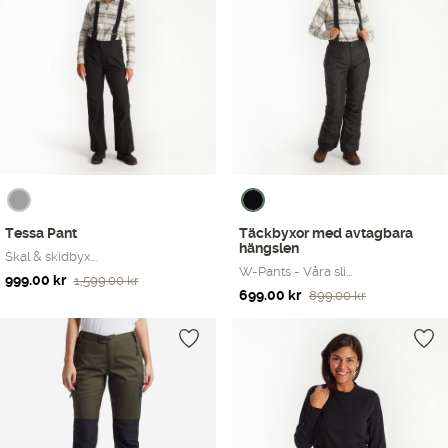
Tessa Pant
Täckbyxor med avtagbara
hängslen
Skal & skidbyx...
W-Pants - Våra sli...
Det
Det
999.00
kr
1,599.00
kr
Det
Det
699.00
kr
899.00
kr
ursprungliga
nuvarande
ursprungliga
nuvarande
priset
priset
priset
priset
var:
är:
var:
är:
1,599.00 kr.
999.00 kr.
899.00 kr.
699.00 kr.