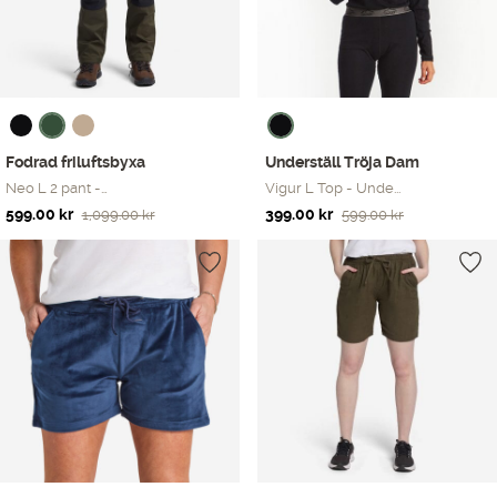
Underställ Tröja Dam
Fodrad friluftsbyxa
Vigur L Top - Unde...
Neo L 2 pant -…
Det
Det
Det
Det
399.00
kr
599.00
kr
599.00
kr
1,099.00
kr
ursprungliga
nuvarande
ursprungliga
nuvarande
priset
priset
priset
priset
var:
är:
var:
är:
599.00 kr.
399.00 kr.
1,099.00 kr.
599.00 kr.