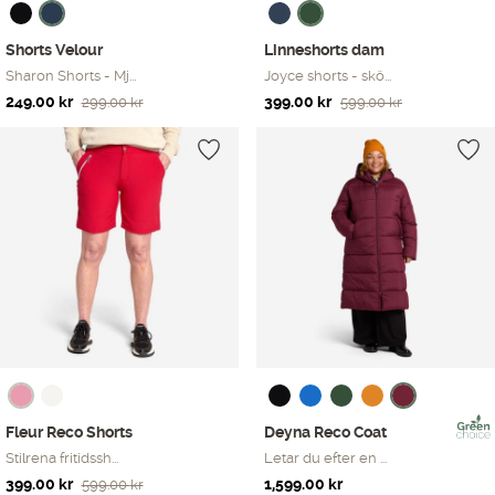
Shorts Velour
Linneshorts dam
Sharon Shorts - Mj...
Joyce shorts - skö...
Det
Det
Det
Det
249.00
kr
399.00
kr
299.00
kr
599.00
kr
ursprungliga
nuvarande
ursprungliga
nuvarande
priset
priset
priset
priset
var:
är:
var:
är:
299.00 kr.
249.00 kr.
599.00 kr.
399.00 kr.
Fleur Reco Shorts
Deyna Reco Coat
Stilrena fritidssh...
Letar du efter en ...
Det
Det
399.00
kr
1,599.00
kr
599.00
kr