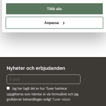
våra funktionella jackor! Vi har fritidsjackor till dam i stora
Tillåt alla
storlekar, från XS-5XL. Behöver du en stilren lättviktsjacka till
dam i stora storlekar eller en skaljacka till vandringen i stora
storlekar har vi allt för dina behov.
Anpassa
Nyheter och erbjudanden
Jag har tagit del av hur Tuxer hanterar
uppgifterna som hämtas in via formuläret och jag
Tuxer villkor
godkänner behandlingen enligt