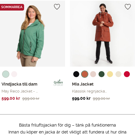
Showing all 2 results
SOMMARREA
Vindjacka till dam
Mia Jacket
May Reco Jacket - ...
Klassisk regnjacka...
Det
Det
Det
Det
599.00
kr
599.00
kr
999.00
kr
999.00
kr
ursprungliga
nuvarande
ursprungliga
nuvarande
priset
priset
priset
priset
var:
är:
var:
är:
999.00 kr.
599.00 kr.
999.00 kr.
599.00 kr.
Bästa friluftsjackan för dig – tänk på funktionerna
Innan du köper en jacka är det viktigt att fundera ut hur dina