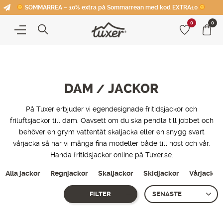
SOMMARREA – 10% extra på Sommarrean med kod EXTRA10
0
0
DAM
JACKOR
/
På Tuxer erbjuder vi egendesignade fritidsjackor och
friluftsjackor till dam. Oavsett om du ska pendla till jobbet och
behöver en grym vattentät skaljacka eller en snygg svart
vårjacka så har vi många fina modeller både till höst och vår.
Handa fritidsjackor online på Tuxer.se.
Alla jackor
Regnjackor
Skaljackor
Skidjackor
Vårjackor
FILTER