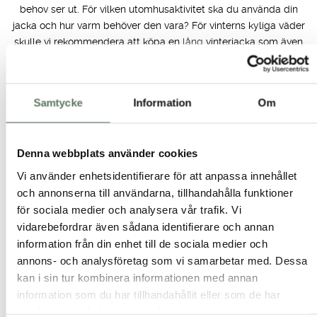
behov ser ut. För vilken utomhusaktivitet ska du använda din
jacka och hur varm behöver den vara? För vinterns kyliga väder
skulle vi rekommendera att köpa en
lång
vinterjacka som även
värmer dig om benen. Vi har även flera
korta
och snygga
vinterjackor för dam i flera färger som blå och röd. Ska du
köpa en friluftsjacka för varmare säsonger är det viktigt att
Samtycke
Information
Om
undersöka om jackan andas och om den har ventilation. Det är
även viktigt att undersöka vilken vattentäthet friluftsjackan har
för att skydda mot regn. En lättviktsjacka till dam är en perfekt
Denna webbplats använder cookies
övergångsjacka för vår och höst. Med lätt fyllning är den
lagom varm samtidigt som den är lätt och smidig att bära. I
Vi använder enhetsidentifierare för att anpassa innehållet
vårt utbud av fritidsjackor dam hittar du även fodrad
och annonserna till användarna, tillhandahålla funktioner
regnjacka
, fodrade
skjortjackor
, samt tunnare jackor som
Mary
för sociala medier och analysera vår trafik. Vi
Jacket
för vårens alla aktiviteter. Köp din regn och vindjacka till
vidarebefordrar även sådana identifierare och annan
dam online. Oavsett om du vill ha en snygg svart vårjacka att
information från din enhet till de sociala medier och
gå på stan med eller en funktionell vattentät fritidsjacka till
annons- och analysföretag som vi samarbetar med. Dessa
båten, har vi det du behöver för att lyckat äventyr.
kan i sin tur kombinera informationen med annan
information som du har tillhandahållit eller som de har
Fritidsjackor till dam i stora storlekar
samlat in när du har använt deras tjänster.
På Tuxer vill vi inkludera alla att kunna leva en aktiv livsstil i