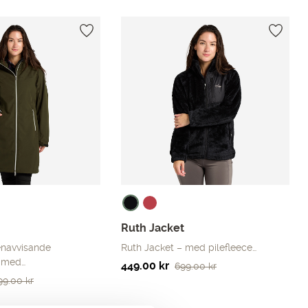
Ruth Jacket
enavvisande
Ruth Jacket – med pilefleece…
a med…
Det
Det
449.00
kr
699.00
kr
499.00
kr
ursprungliga
nuvarande
priset
priset