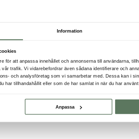
priset
priset
var:
är:
var:
är:
1,599.00 kr.
1,199.00 kr.
1,499.00 kr.
799.00 kr.
er & fritidskläder till dam
Information
 leva en aktiv livsstil och söker dig till bekväma frilufts och fritidskl
st efter våra kunders önskemål och behov. Oavsett om du är ute efter e
åller alltid hög kvalitét samt är mycket prisvärda. Upptäck våra snyg
cookies
, hundförarkläder eller vandringskläder har vi allt för dina utomhusakt
e för att anpassa innehållet och annonserna till användarna, tillh
vår trafik. Vi vidarebefordrar även sådana identifierare och anna
itidskläder
nnons- och analysföretag som vi samarbetar med. Dessa kan i sin
har tillhandahållit eller som de har samlat in när du har använt 
rbyxa
Anpassa