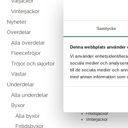
Vårjackor
var:
är:
1,099.00 kr.
599.00 kr.
Vinterjackor
Friluftskläd
Nyheter
Samtycke
Överdelar
Är du en person som gillar att
våra kläder själva utefter ju
Alla överdelar
med innerbyxa. Våra kläder h
Denna webbplats använder 
Fleecetröjor
om du är ute efter jaktkläder
Vi använder enhetsidentifierar
sociala medier och analysera 
Tröjor och skjortor
Brett utbud på fr
till de sociala medier och a
Västar
med annan information som du 
Våra populäraste kategorier:
Underdelar
Skorts – kjol med inne
Alla underdelar
Fritidsbyxor
Vandringstights
Byxor
Fodrade friluftsbyxor
Fritidsjackor
Alla byxor
Vinterjackor
Fritidsbyxor