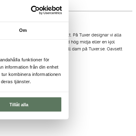
var:
är:
699.00 kr.
449.00 kr.
Om
äder till dam, har du kommit helt rätt. På Tuxer designar vi alla
tt par stretchiga friluftsbyxor med hög midja eller en kjol
ga och funktionella fritidskläder till dam på Tuxer.se. Oavsett
iviteter!
andahålla funktioner för
n information från din enhet
 tur kombinera informationen
deras tjänster.
Tillåt alla