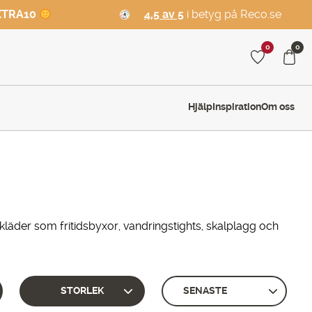
XTRA10
4,5 av 5
i betyg på Reco.se
0
0
Hjälp
Inspiration
Om oss
ftskläder som fritidsbyxor, vandringstights, skalplagg och
STORLEK