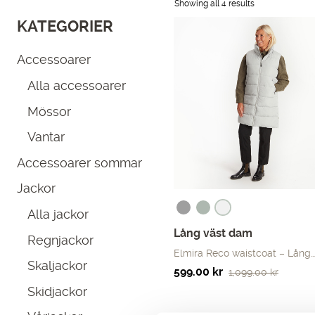
Showing all 4 results
KATEGORIER
Accessoarer
Alla accessoarer
Mössor
Vantar
Accessoarer sommar
Jackor
Alla jackor
Lång väst dam
Regnjackor
Elmira Reco waistcoat – Lång…
Skaljackor
Det
Det
599.00
kr
1,099.00
kr
ursprungliga
nuvarande
Skidjackor
priset
priset