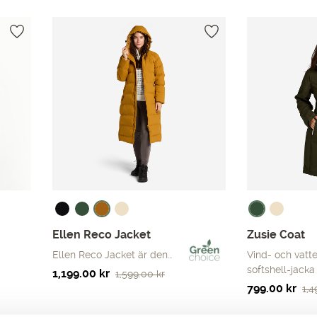
Ellen Reco Jacket
Zusie Coat
Ellen Reco Jacket är den…
Vind- och vatt
softshell-jack
Det
Det
1,199.00
kr
1,599.00
kr
Det
Det
799.00
kr
ursprungliga
nuvarande
1,
ursprungliga
nuvarande
priset
priset