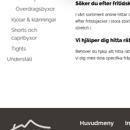
Söker du efter fritids
Överdragsbyxor
I vårt sortiment online hittar
Kjolar & klänningar
efter fritidsjackor i stora st
stretch i.
Shorts och
capribyxor
Vi hjälper dig hitta rä
Tights
Behöver du hjälp att hitta r
vi dig med dina specifika frå
Underställ
Huvudmeny
I