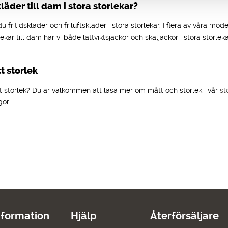
kläder till dam i stora storlekar?
 du fritidskläder och friluftskläder i stora storlekar. I flera av våra mo
orlekar till dam har vi både lättviktsjackor och skaljackor i stora storl
tt storlek
ätt storlek? Du är välkommen att läsa mer om mått och storlek i vår
st
gor.
nformation
Hjälp
Återförsäljare