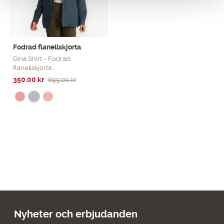
Fodrad flanellskjorta
Dina Shirt - Fodrad
flanellskjorta…
Det
Det
350.00
kr
699.00
kr
ursprungliga
nuvarande
priset
priset
var:
är:
699.00 kr.
350.00 kr.
Nyheter och erbjudanden