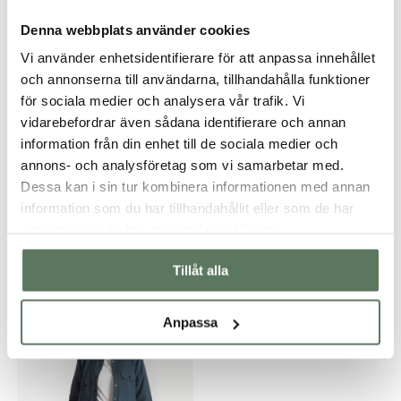
Denna webbplats använder cookies
Vi använder enhetsidentifierare för att anpassa innehållet
och annonserna till användarna, tillhandahålla funktioner
för sociala medier och analysera vår trafik. Vi
vidarebefordrar även sådana identifierare och annan
information från din enhet till de sociala medier och
annons- och analysföretag som vi samarbetar med.
Dessa kan i sin tur kombinera informationen med annan
information som du har tillhandahållit eller som de har
samlat in när du har använt deras tjänster.
Du kanske också gillar …
Tillåt alla
30-70%
Anpassa