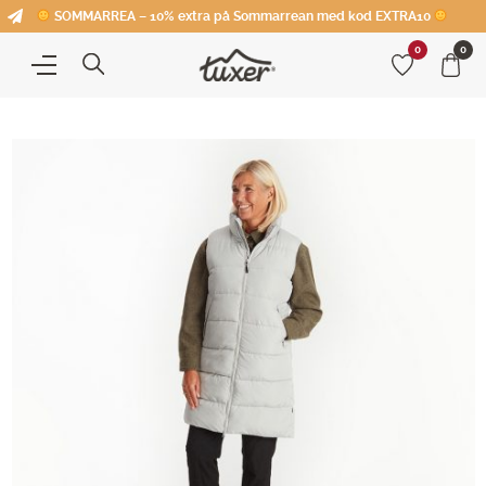
SOMMARREA – 10% extra på Sommarrean med kod EXTRA10
0
0