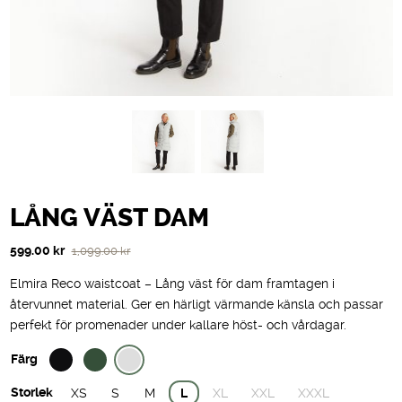
LÅNG VÄST DAM
Det
Det
599.00
kr
1,099.00
kr
ursprungliga
nuvarande
Elmira Reco waistcoat – Lång väst för dam framtagen i
priset
priset
återvunnet material. Ger en härligt värmande känsla och passar
var:
är:
perfekt för promenader under kallare höst- och vårdagar.
1,099.00 kr.
599.00 kr.
Färg
Storlek
XS
S
M
L
XL
XXL
XXXL