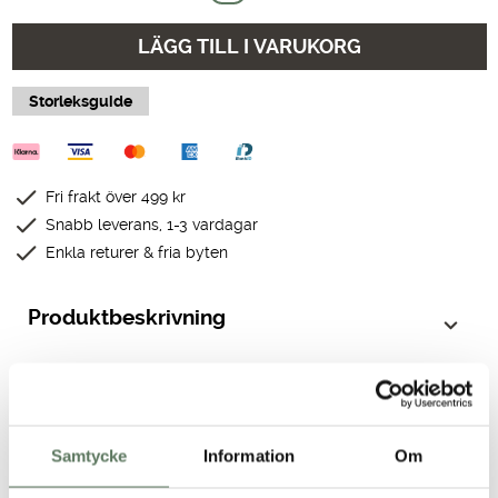
LÄGG TILL I VARUKORG
Storleksguide
Fri frakt över 499 kr
Snabb leverans, 1-3 vardagar
Enkla returer & fria byten
Produktbeskrivning
Kvalitet & egenskaper
Passform
Samtycke
Information
Om