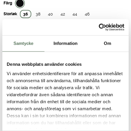
Färg
Storlek
36
38
40
42
44
46
LÄGG TILL I VARUKORG
Samtycke
Information
Om
Storleksguide
Denna webbplats använder cookies
Fri frakt över 499 kr
Vi använder enhetsidentifierare för att anpassa innehållet
Snabb leverans, 1-3 vardagar
och annonserna till användarna, tillhandahålla funktioner
Enkla returer & fria byten
för sociala medier och analysera vår trafik. Vi
vidarebefordrar även sådana identifierare och annan
Produktbeskrivning
information från din enhet till de sociala medier och
annons- och analysföretag som vi samarbetar med.
Dessa kan i sin tur kombinera informationen med annan
Kvalitet & egenskaper
information som du har tillhandahållit eller som de har
samlat in när du har använt deras tjänster.