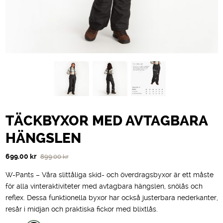
TÄCKBYXOR MED AVTAGBARA
HÄNGSLEN
Det
Det
699.00
kr
899.00
kr
ursprungliga
nuvarande
W-Pants – Våra slittåliga skid- och överdragsbyxor är ett måste
priset
priset
för alla vinteraktiviteter med avtagbara hängslen, snölås och
var:
är:
reflex. Dessa funktionella byxor har också justerbara nederkanter,
899.00 kr.
699.00 kr.
resår i midjan och praktiska fickor med blixtlås.