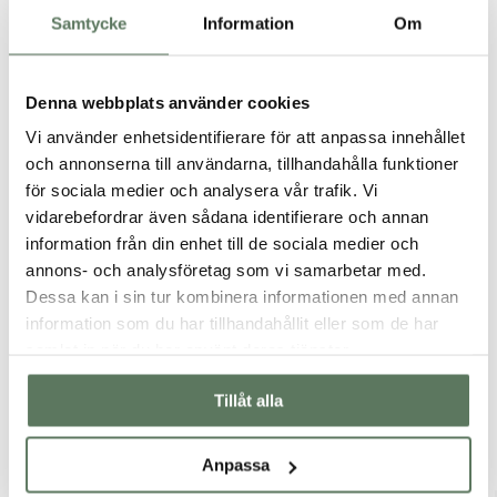
Kvalitet & egenskaper
Samtycke
Information
Om
Passform
Denna webbplats använder cookies
Vi använder enhetsidentifierare för att anpassa innehållet
och annonserna till användarna, tillhandahålla funktioner
för sociala medier och analysera vår trafik. Vi
vidarebefordrar även sådana identifierare och annan
information från din enhet till de sociala medier och
annons- och analysföretag som vi samarbetar med.
Dessa kan i sin tur kombinera informationen med annan
information som du har tillhandahållit eller som de har
samlat in när du har använt deras tjänster.
Tillåt alla
Du kanske också gillar …
Anpassa