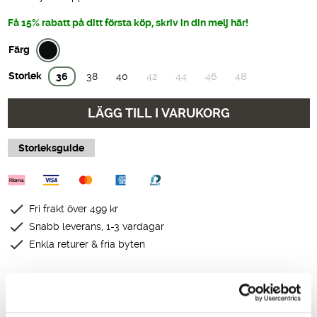
Få 15% rabatt på ditt första köp, skriv in din melj här!
Färg
Storlek
36
38
40
42
44
46
48
LÄGG TILL I VARUKORG
Storleksguide
Fri frakt över 499 kr
Snabb leverans, 1-3 vardagar
Enkla returer & fria byten
Produktbeskrivning