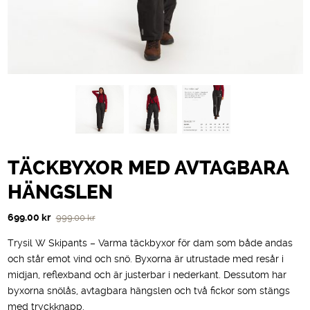
TÄCKBYXOR MED AVTAGBARA
HÄNGSLEN
Det
Det
699.00
kr
999.00
kr
ursprungliga
nuvarande
Trysil W Skipants – Varma täckbyxor för dam som både andas
priset
priset
och står emot vind och snö. Byxorna är utrustade med resår i
var:
är:
midjan, reflexband och är justerbar i nederkant. Dessutom har
999.00 kr.
699.00 kr.
byxorna snölås, avtagbara hängslen och två fickor som stängs
med tryckknapp.