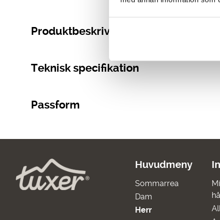
Produktbeskrivning
Teknisk specifikation
Passform
Huvudmeny
I
Sommarrea
Mi
hå
Dam
Al
Herr