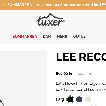
SOMMARREA – 10% extra på Sommarrean med kod E
SOMMARREA
DAM
HERR
OUTLET
LEE REC
Det
Det
699.00
kr
1,099.00
kr
ursprungliga
nuvarande
Lättviktsväst – framtagen i 
priset
priset
bak. Passar perfekt som mell
var:
är:
1,099.00 kr.
699.00 kr.
Färg