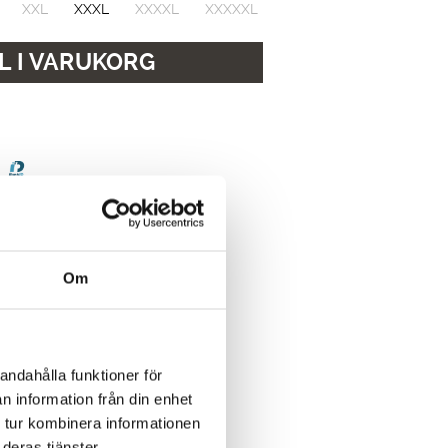
XXL
XXXL
XXXXL
XXXXXL
L I VARUKORG
dagar
n
Om
andahålla funktioner för
n information från din enhet
 tur kombinera informationen
deras tjänster.