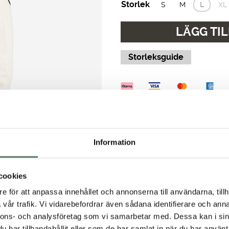
Storlek
S
M
L
XL
LÄGG TIL
Storleksguide
Fri frakt över 499 kr
Snabb leverans, 1-3 var
Enkla returer & fria byte
Information
cookies
e för att anpassa innehållet och annonserna till användarna, tillh
vår trafik. Vi vidarebefordrar även sådana identifierare och anna
nnons- och analysföretag som vi samarbetar med. Dessa kan i sin
har tillhandahållit eller som de har samlat in när du har använt 