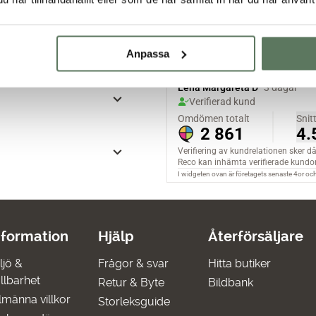
Anpassa
nformation
Hjälp
Återförsäljare
ljö &
Frågor & svar
Hitta butiker
llbarhet
Retur & Byte
Bildbank
lmänna villkor
Storleksguide