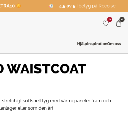
XTRA10
4,5 av 5
i betyg på Reco.se
0
0
Hjälp
Inspiration
Om oss
O WAISTCOAT
ett stretchigt softshell tyg med värmepaneler fram och
anlager eller som den är!