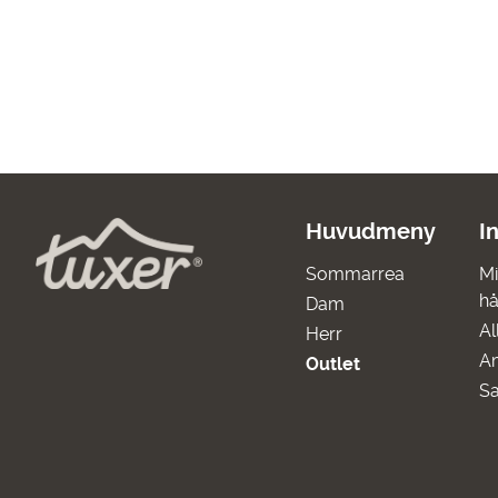
Huvudmeny
I
Sommarrea
Mi
hå
Dam
Al
Herr
A
Outlet
Sa