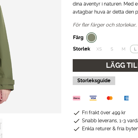
dina äventyr i naturen. Med 
1,399.00 kr.
799.00 kr.
avtagbar huva är detta den pe
För fler färger och storlekar,
Färg
Storlek
XS
S
M
L
LÄGG TIL
Storleksguide
Fri frakt över 499 kr
Snabb leverans, 1-3 var
Enkla returer & fria byte