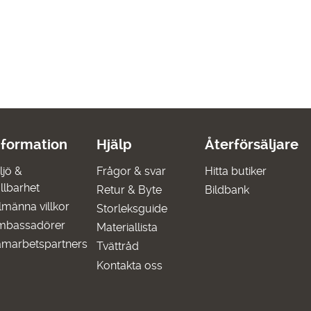
nformation
Hjälp
Återförsäljare
ljö &
Frågor & svar
Hitta butiker
llbarhet
Retur & Byte
Bildbank
lmänna villkor
Storleksguide
mbassadörer
Materiallista
marbetspartners
Tvättråd
Kontakta oss