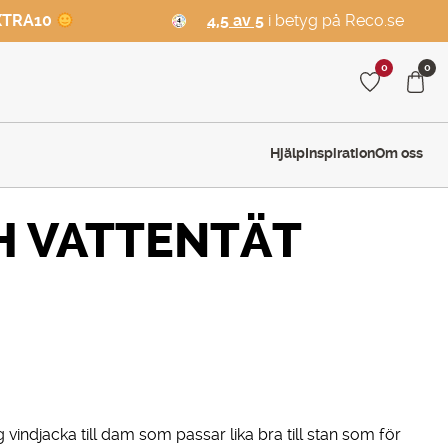
XTRA10
4,5 av 5
i betyg på Reco.se
0
0
Hjälp
Inspiration
Om oss
H VATTENTÄT
vindjacka till dam som passar lika bra till stan som för