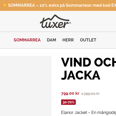
SOMMARREA – 10% extra på Sommarrean med kod E
SOMMARREA
DAM
HERR
OUTLET
VIND OC
JACKA
Det
Det
799.00
kr
1,399.00
kr
ursprungliga
nuvarande
30-70%
priset
priset
Elanor Jacket – En mångsidig 
var:
är: