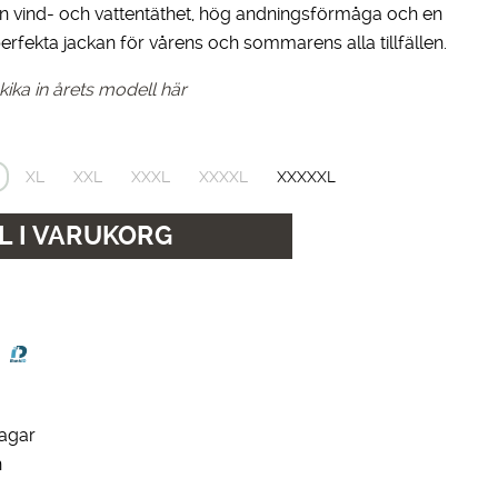
en vind- och vattentäthet, hög andningsförmåga och en
rfekta jackan för vårens och sommarens alla tillfällen.
 kika in årets modell här
XL
XXL
XXXL
XXXXL
XXXXXL
L I VARUKORG
dagar
n