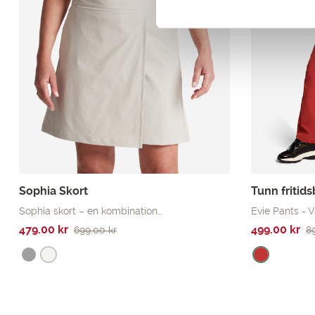
Sophia Skort
Tunn fritid
Sophia skort – en kombination…
Evie Pants - 
Det
Det
Det
Det
479.00
kr
499.00
kr
699.00
kr
8
ursprungliga
nuvarande
ursprunglig
nuvarande
priset
priset
priset
priset
var:
är:
var:
är:
699.00 kr.
479.00 kr.
899.00 kr.
499.00 kr.