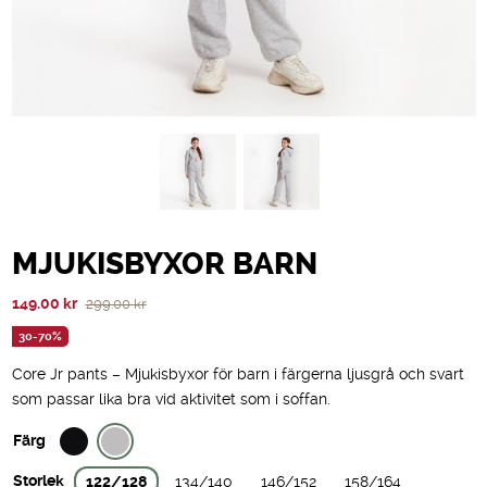
MJUKISBYXOR BARN
Det
Det
149.00
kr
299.00
kr
ursprungliga
nuvarande
30-70%
priset
priset
Core Jr pants – Mjukisbyxor för barn i färgerna ljusgrå och svart
var:
är:
som passar lika bra vid aktivitet som i soffan.
299.00 kr.
149.00 kr.
Färg
Storlek
122/128
134/140
146/152
158/164