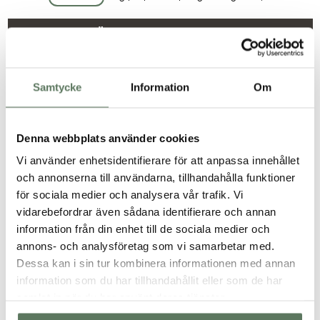
LÄGG TILL I VARUKORG
Storleksguide
Samtycke
Information
Om
Fri frakt över 499 kr
Denna webbplats använder cookies
Snabb leverans, 1-3 vardagar
Vi använder enhetsidentifierare för att anpassa innehållet
Enkla returer & fria byten
och annonserna till användarna, tillhandahålla funktioner
för sociala medier och analysera vår trafik. Vi
Produktbeskrivning
vidarebefordrar även sådana identifierare och annan
information från din enhet till de sociala medier och
annons- och analysföretag som vi samarbetar med.
Teknisk specifikation
Dessa kan i sin tur kombinera informationen med annan
information som du har tillhandahållit eller som de har
Passform
samlat in när du har använt deras tjänster.