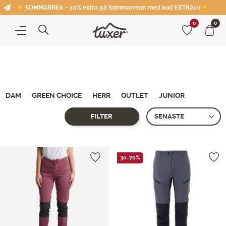
SOMMARREA – 10% extra på Sommarrean med kod EXTRA10
0
0
DAM
GREEN CHOICE
HERR
OUTLET
JUNIOR
FILTER
Showing 1–
12
of 14 produkter
30-70%