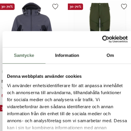
priset
priset
priset
priset
30-70%
30-70%
var:
är:
var:
är:
999.00 kr.
499.00 kr.
999.00 kr.
599.00 kr.
Samtycke
Information
Om
Denna webbplats använder cookies
Nico Jacket
Future Pants
Vi använder enhetsidentifierare för att anpassa innehållet
Varm & smidig ...
Lätt och följsam f...
och annonserna till användarna, tillhandahålla funktioner
Det
Det
Det
Det
599.00
kr
599.00
kr
1,195.00
kr
1,095.00
kr
för sociala medier och analysera vår trafik. Vi
ursprungliga
nuvarande
ursprungliga
nuvarande
vidarebefordrar även sådana identifierare och annan
priset
priset
priset
priset
30-70%
30-70%
var:
är:
information från din enhet till de sociala medier och
var:
är:
1,195.00 kr.
599.00 kr.
1,095.00 kr.
599.00 kr.
annons- och analysföretag som vi samarbetar med. Dessa
kan i sin tur kombinera informationen med annan