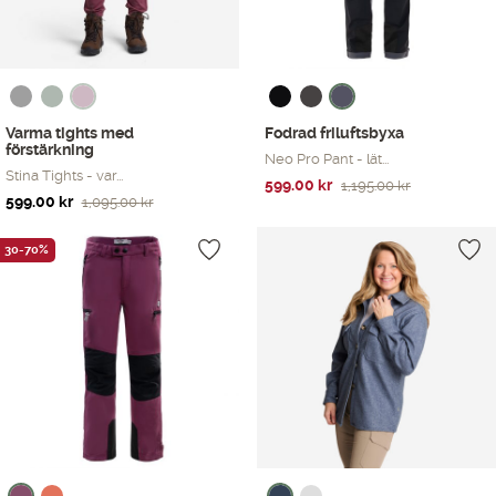
Varma tights med
Fodrad friluftsbyxa
förstärkning
Neo Pro Pant - lät...
Stina Tights - var...
Det
Det
599.00
kr
1,195.00
kr
Det
Det
599.00
kr
1,095.00
kr
ursprungliga
nuvarande
ursprungliga
nuvarande
priset
priset
priset
priset
30-70%
var:
är:
var:
är:
1,195.00 kr.
599.00 kr.
1,095.00 kr.
599.00 kr.