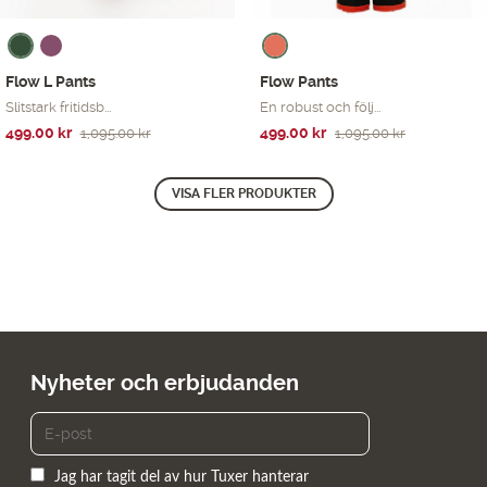
Flow L Pants
Flow Pants
Slitstark fritidsb...
En robust och följ...
Det
Det
Det
Det
499.00
kr
499.00
kr
1,095.00
kr
1,095.00
kr
ursprungliga
nuvarande
ursprungliga
nuvarande
priset
priset
priset
priset
VISA FLER PRODUKTER
var:
är:
var:
är:
1,095.00 kr.
499.00 kr.
1,095.00 kr.
499.00 kr.
Nyheter och erbjudanden
Jag har tagit del av hur Tuxer hanterar