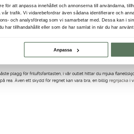
e för att anpassa innehållet och annonserna till användarna, tillh
vår trafik. Vi vidarebefordrar även sådana identifierare och anna
nnons- och analysföretag som vi samarbetar med. Dessa kan i sin
lliga friluftskläder för dam, herr och barn. Här hittar du utgående mode
har tillhandahållit eller som de har samlat in när du har använt 
nterjacka
på rea för dam, har vi ett stort utbud på både dunjackor på 
a fram kläder för en aktiv livsstil. Bekväma friluftskläder för många olika
kta kollektioner med uttänkta lager på lager plagg, varma vinterjack
Anpassa
rea
åste plagg för friluftsfantasten, i vår outlet hittar du mjuka flanellsk
 på rea. Även ett skydd för regnet kan vara bra, en billig
regnjacka
i 