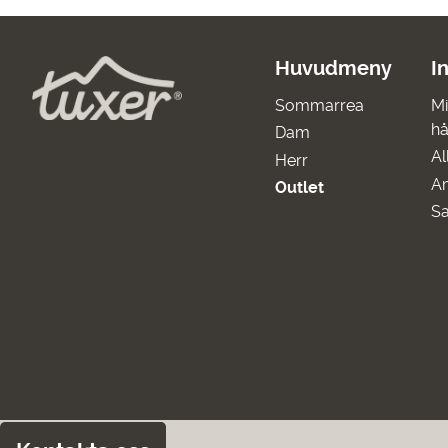
Huvudmeny
I
Sommarrea
Mi
hå
Dam
Al
Herr
A
Outlet
Sa