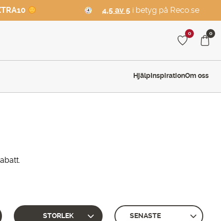
XTRA10
4,5 av 5
i betyg på Reco.se
0
0
Hjälp
Inspiration
Om oss
abatt.
STORLEK