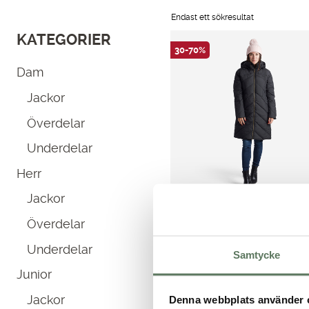
Endast ett sökresultat
KATEGORIER
30-70%
Dam
Jackor
Överdelar
Underdelar
Herr
Jackor
Överdelar
Trinity Reco Jacket
Underdelar
Samtycke
Smidig lång vinterjacka – till…
Junior
Det
Det
749.00
kr
1,599.00
kr
ursprungliga
nuvarande
Jackor
Denna webbplats använder 