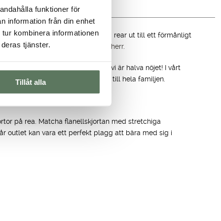
andahålla funktioner för
n information från din enhet
 tur kombinera informationen
ller från tidigare säsonger som vi rear ut till ett förmånligt
deras tjänster.
rea och friluftsjackor för
dam
och
herr
.
 aktiviteter och tillfällen, tycker vi är halva nöjet! I vårt
or på rea samt billiga
friluftsbyxor
till hela familjen.
Tillåt alla
jortor på rea. Matcha flanellskjortan med stretchiga
vår outlet kan vara ett perfekt plagg att bära med sig i