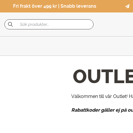
Fri frakt över 499 kr | Snabb leverans
OUTL
Välkommen till vår Outlet! Här
Rabattkoder gäller ej på ou