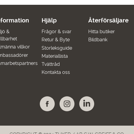
nformation
Hjälp
Återförsäljare
ljö &
Frågor & svar
Hitta butiker
llbarhet
Retur & Byte
Bildbank
lmänna villkor
Storleksguide
mbassadörer
Materiallista
marbetspartners
Tvättråd
Kontakta oss