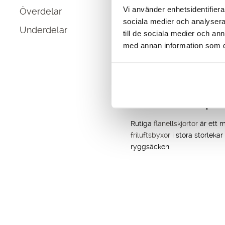
priset
priset
Vi använder enhetsidentifierar
Överdelar
var:
är:
sociala medier och analysera 
1,599.00 kr.
749.00 kr.
Underdelar
till de sociala medier och a
På Tuxers Outlet hittar du bi
med annan information som du 
pris. Är du på jakt efter en
vi
Vi på Tuxer strävar efter att t
sortiment hittar du genomtän
Friluftskläder på 
Rutiga
flanellskjortor
är ett m
friluftsbyxor
i stora storlekar
ryggsäcken.