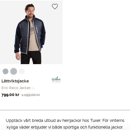
Endast ett sökresultat
Lättviktsjacka
Eric Reco Jacket -...
Det
Det
799.00
kr
1,199.00
kr
ursprungliga
nuvarande
priset
priset
var:
är:
1,199.00 kr.
799.00 kr.
Upptäck vårt breda utbud av herrjackor hos Tuxer. För vinterns
kyliga väder erbjuder vi både sportiga och funktionella jackor.