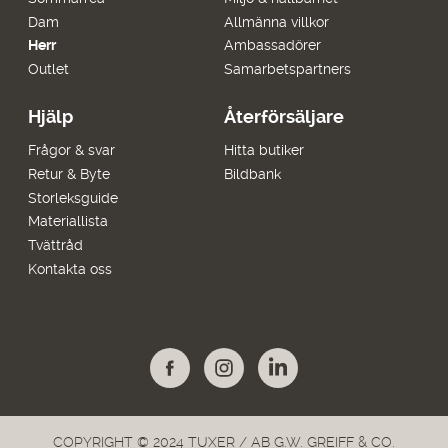
Dam
Allmänna villkor
Herr
Ambassadörer
Outlet
Samarbetspartners
Hjälp
Återförsäljare
Frågor & svar
Hitta butiker
Retur & Byte
Bildbank
Storleksguide
Materiallista
Tvättråd
Kontakta oss
COPYRIGHT © 2024 TUXER / AB G.W. GREIFF & CO.