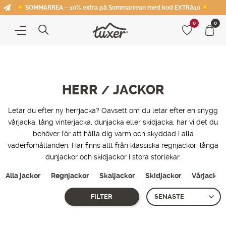
SOMMARREA – 10% extra på Sommarrean med kod EXTRA10
0
0
HERR
JACKOR
/
Letar du efter ny herrjacka? Oavsett om du letar efter en snygg
vårjacka, lång vinterjacka, dunjacka eller skidjacka, har vi det du
behöver för att hålla dig varm och skyddad i alla
väderförhållanden. Här finns allt från klassiska regnjackor, långa
dunjackor och skidjackor i stora storlekar.
Alla jackor
Regnjackor
Skaljackor
Skidjackor
Vårjackor
FILTER