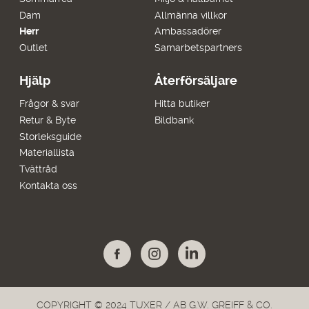
Dam
Allmänna villkor
Herr
Ambassadörer
Outlet
Samarbetspartners
Hjälp
Återförsäljare
Frågor & svar
Hitta butiker
Retur & Byte
Bildbank
Storleksguide
Materiallista
Tvättråd
Kontakta oss
COPYRIGHT © 2024 TUXER / AB G.W. GREIFF & CO.