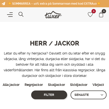
SOMMARREA – 10% extra på Sommarrean med kod EXTRA10
0
0
HERR
JACKOR
/
Letar du efter ny herrjacka? Oavsett om du letar efter en snygg
vårjacka, lång vinterjacka, dunjacka eller skidjacka, har vi det du
behöver för att hålla dig varm och skyddad i alla
väderförhållanden. Här finns allt från klassiska regnjackor, långa
dunjackor och skidjackor i stora storlekar.
Alla jackor
Regnjackor
Skaljackor
Skidjackor
Vårjackor
FILTER