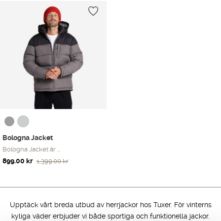
Endast ett sökresultat
Bologna Jacket
Bologna Jacket är ...
Det
Det
899.00
kr
1,399.00
kr
ursprungliga
nuvarande
priset
priset
var:
är:
1,399.00 kr.
899.00 kr.
Upptäck vårt breda utbud av herrjackor hos Tuxer. För vinterns
kyliga väder erbjuder vi både sportiga och funktionella jackor.